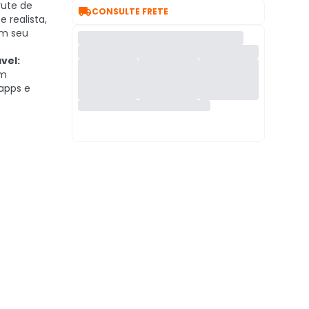
ute de

CONSULTE FRETE
 realista,
am seu
vel:
om
 apps e