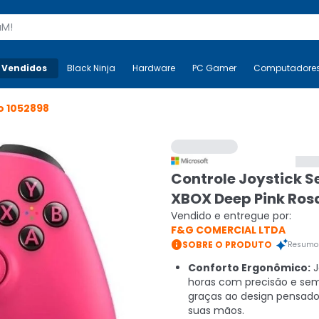
s
 Vendidos
Mais-v-
Black Ninja
Black Ninja
Hardware
Hardware
PC Gamer
PC Gamer
Computadore
Co
o
1052898
Controle Joystick S
XBOX Deep Pink Rosa
Vendido e entregue por:
F&G COMERCIAL LTDA

SOBRE O PRODUTO
Resumo 
Conforto Ergonômico:
J
horas com precisão e sem
graças ao design pensado
suas mãos.