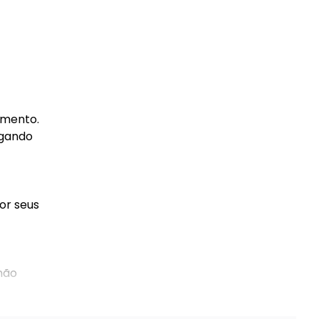
imento.
ogando
or seus
não