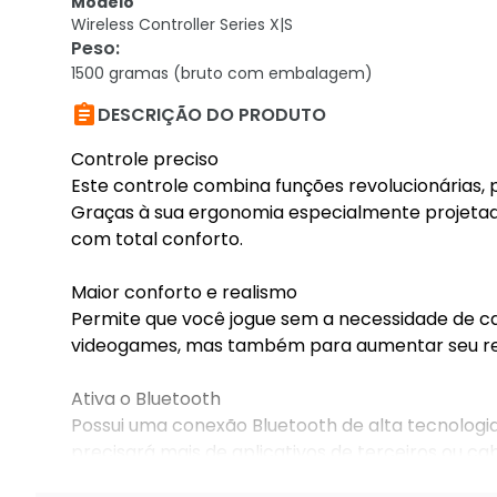
Modelo
Wireless Controller Series X|S
Peso
:
1500 gramas (bruto com embalagem)

DESCRIÇÃO DO PRODUTO
Controle preciso
Este controle combina funções revolucionárias,
Graças à sua ergonomia especialmente projetad
com total conforto.
Maior conforto e realismo
Permite que você jogue sem a necessidade de ca
videogames, mas também para aumentar seu rea
Ativa o Bluetooth
Possui uma conexão Bluetooth de alta tecnologi
precisará mais de aplicativos de terceiros ou c
interferência, fácil manuseio e sinal de conexão e