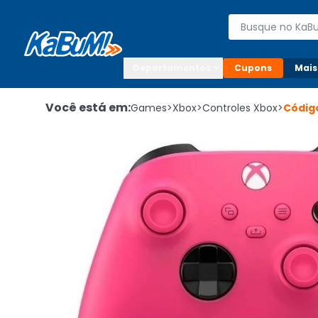
Enviar para:

Buscar produto
Digite o CEP

Departamentos
Cupons
Mais
Você está em:
Games
>
Xbox
>
Controles Xbox
>
Códig