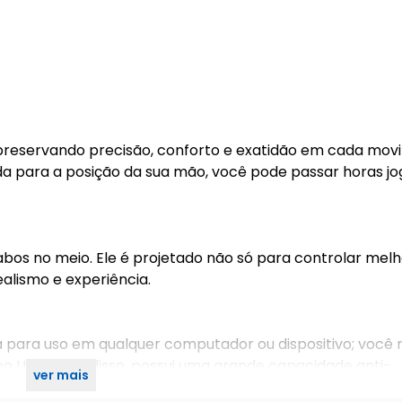
 preservando precisão, conforto e exatidão em cada mov
a para a posição da sua mão, você pode passar horas j
bos no meio. Ele é projetado não só para controlar melh
lismo e experiência.
a para uso em qualquer computador ou dispositivo; você 
abo USB. Além disso, possui uma grande capacidade anti-
ver mais
stável.