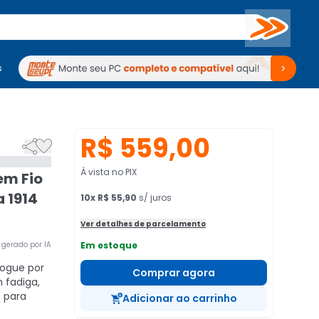
Buscar
s
mputadores
Periféricos
Periféricos
TV
Venda no KaBuM!
TV
Venda no KaBuM!
R$ 559,00


À vista no PIX
em Fio
 1914
10
x
R$ 55,90
s/ juros
Ver detalhes de parcelamento
gerado por IA
Em estoque
ogue por
Comprar agora
 fadiga,
 para
Adicionar ao carrinho