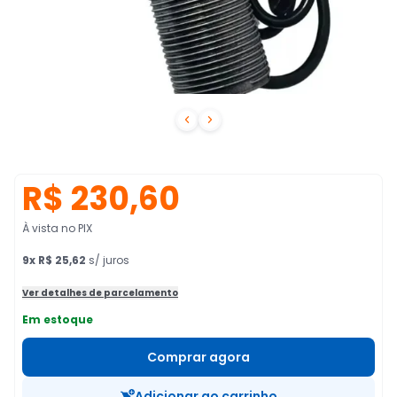


R$ 230,60
À vista no PIX
9
x
R$ 25,62
s/ juros
Ver detalhes de parcelamento
Em estoque
Comprar agora
Adicionar ao carrinho