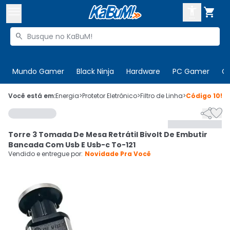



Buscar produtos


Enviar para:
Digite o CEP
Mundo Gamer
Black Ninja
Hardware
PC Gamer
C

Olá. Acesse sua conta
Você está em:
Energia
>
Protetor Eletrônico
>
Filtro de Linha
>
Código
1053


ENTRE

Departamentos
Torre 3 Tomada De Mesa Retrátil Bivolt De Embutir
CADASTRE-SE
Cupons

Bancada Com Usb E Usb-c To-121
Vendido e entregue por:
Novidade Pra Você
Mais Vendidos

Ativar tradutor em libras
