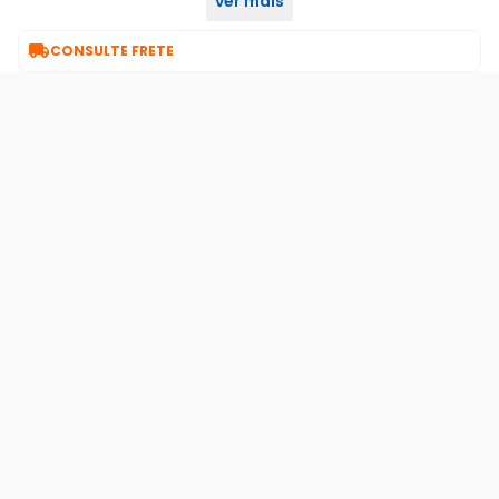
ver mais
planejados.

CONSULTE FRETE