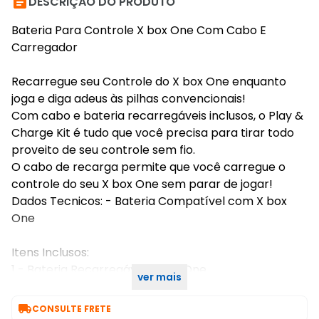

DESCRIÇÃO DO PRODUTO
Bateria Para Controle X box One Com Cabo E
Carregador
Recarregue seu Controle do X box One enquanto
joga e diga adeus às pilhas convencionais!
Com cabo e bateria recarregáveis inclusos, o Play &
Charge Kit é tudo que você precisa para tirar todo
proveito de seu controle sem fio.
O cabo de recarga permite que você carregue o
controle do seu X box One sem parar de jogar!
Dados Tecnicos: - Bateria Compatível com X box
One
Itens Inclusos:
1 - Bateria Recarregável X box One
ver mais
1 - Cabo Conector

CONSULTE FRETE