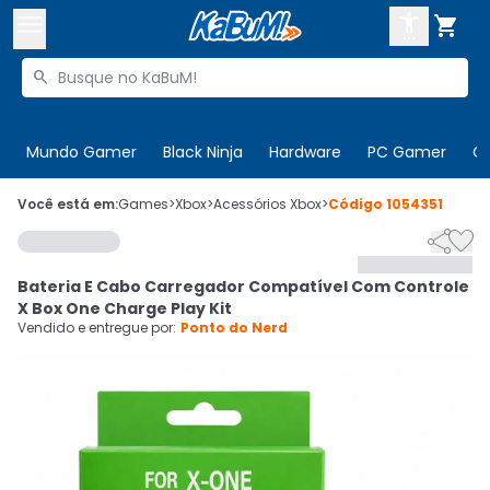



Buscar produtos


Enviar para:
Digite o CEP
Mundo Gamer
Black Ninja
Hardware
PC Gamer
C

Olá. Acesse sua conta
Você está em:
Games
>
Xbox
>
Acessórios Xbox
>
Código
1054351


ENTRE

Departamentos
Bateria E Cabo Carregador Compatível Com Controle
CADASTRE-SE
Cupons

X Box One Charge Play Kit
Vendido e entregue por:
Ponto do Nerd
Mais Vendidos

Ativar tradutor em libras
