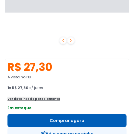


R$ 27,30
À vista no PIX
1
x
R$ 27,30
s/ juros
Ver detalhes de parcelamento
Em estoque
Comprar agora
Adicionar ao carrinho