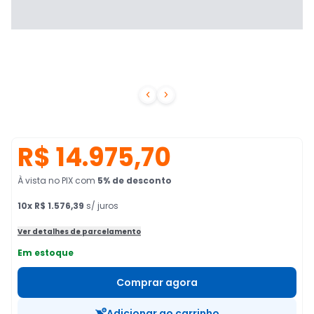


R$ 14.975,70
À vista no PIX
com
5
% de desconto
10
x
R$ 1.576,39
s/ juros
Ver detalhes de parcelamento
Em estoque
Comprar agora
Adicionar ao carrinho