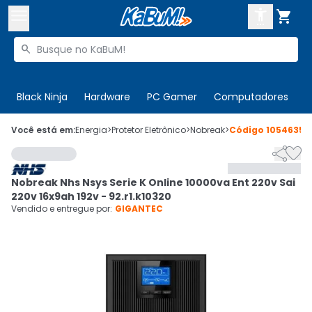



Buscar produtos


Enviar para:
Digite o CEP
Black Ninja
Hardware
PC Gamer
Computadores
P

Olá. Acesse sua conta
Você está em:
Energia
>
Protetor Eletrônico
>
Nobreak
>
Código
1054635


ENTRE

Departamentos
Nobreak Nhs Nsys Serie K Online 10000va Ent 220v Sai
CADASTRE-SE
Cupons

220v 16x9ah 192v - 92.r1.k10320
Vendido e entregue por:
GIGANTEC
Mais Vendidos

Ativar tradutor em libras
