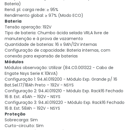
Bateria)
Rend. pl. carga rede: ≥ 95%
Rendimento global: ≥ 97% (Modo ECO)
Bateria
Tensão operação: 192V
Tipo de bateria: Chumbo ácida selada VRLA livre de
manutenção e à prova de vazamento
Quantidade de baterias: 16 x 9Ah/12V internas
Configuração de capacidade: Bateria internas, com
conexão para expansão de baterias
Módulos
Módulos observação: Utilizar (84.C0.001322 - Cabo de
Engate Nsys Serie K 10kVA)
Configuração 1: 94.A1.019200 - Módulo Exp. Grande p/ 16
Bat.Sel.17/18Ah Preto – 192V - NSYS
Configuração 2: 94.A1.019210 - Módulo Exp. Rack16 Fechado
16 B. Est. 45Ah – 192V - NSYS
Configuração 3: 94.A1.019220 - Módulo Exp. Rack16 Fechado
16 B. Est. 58Ah – 192V - NSYS
Proteção
Sobrecarga: Sim
Curto-circuito: Sim