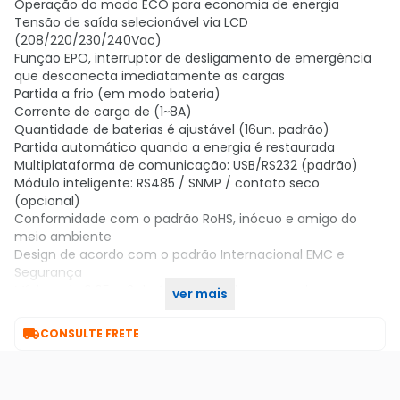
Operação do modo ECO para economia de energia
Tensão de saída selecionável via LCD
(208/220/230/240Vac)
Função EPO, interruptor de desligamento de emergência
que desconecta imediatamente as cargas
Partida a frio (em modo bateria)
Corrente de carga de (1~8A)
Quantidade de baterias é ajustável (16un. padrão)
Partida automático quando a energia é restaurada
Multiplataforma de comunicação: USB/RS232 (padrão)
Módulo inteligente: RS485 / SNMP / contato seco
(opcional)
Conformidade com o padrão RoHS, inócuo e amigo do
meio ambiente
Design de acordo com o padrão Internacional EMC e
Segurança
Mínimo de 0,05 m2 de área ocupada, economia no
ver mais
transporte e fácil instalação

CONSULTE FRETE