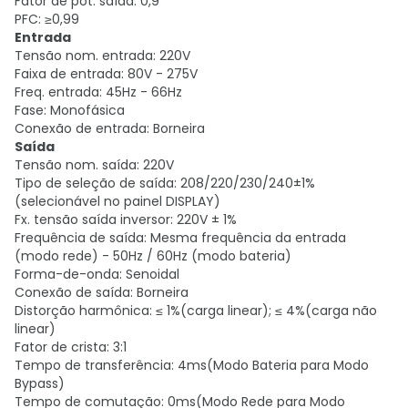
Fator de pot. saída: 0,9
PFC: ≥0,99
Entrada
Tensão nom. entrada: 220V
Faixa de entrada: 80V - 275V
Freq. entrada: 45Hz - 66Hz
Fase: Monofásica
Conexão de entrada: Borneira
Saída
Tensão nom. saída: 220V
Tipo de seleção de saída: 208/220/230/240±1%
(selecionável no painel DISPLAY)
Fx. tensão saída inversor: 220V ± 1%
Frequência de saída: Mesma frequência da entrada
(modo rede) - 50Hz / 60Hz (modo bateria)
Forma-de-onda: Senoidal
Conexão de saída: Borneira
Distorção harmônica: ≤ 1%(carga linear); ≤ 4%(carga não
linear)
Fator de crista: 3:1
Tempo de transferência: 4ms(Modo Bateria para Modo
Bypass)
Tempo de comutação: 0ms(Modo Rede para Modo