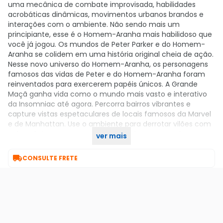
uma mecânica de combate improvisada, habilidades
acrobáticas dinâmicas, movimentos urbanos brandos e
interações com o ambiente. Não sendo mais um
principiante, esse é o Homem-Aranha mais habilidoso que
você já jogou. Os mundos de Peter Parker e do Homem-
Aranha se colidem em uma história original cheia de ação.
Nesse novo universo do Homem-Aranha, os personagens
famosos das vidas de Peter e do Homem-Aranha foram
reinventados para exercerem papéis únicos. A Grande
Maçã ganha vida como o mundo mais vasto e interativo
da Insomniac até agora. Percorra bairros vibrantes e
capture vistas espetaculares de locais famosos da Marvel
e de Manhattan. Use o ambiente para derrotar vilões com
golpes épicos em uma ação digna de sucessos de
ver mais
bilheteria.

CONSULTE FRETE