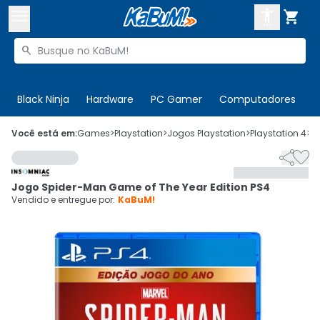



Buscar produtos


Enviar para:
Digite o CEP
Black Ninja
Hardware
PC Gamer
Computadores
P

Olá. Acesse sua conta
Você está em:
Games
>
Playstation
>
Jogos Playstation
>
Playstation 4
>
C


ENTRE

Departamentos
Jogo Spider-Man Game of The Year Edition PS4
CADASTRE-SE
Cupons

Vendido e entregue por:
KaBuM!
Mais Vendidos

Ativar tradutor em libras
