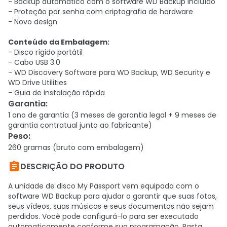
- Backup automático com o software WD Backup incluído
- Proteção por senha com criptografia de hardware
- Novo design
Conteúdo da Embalagem:
- Disco rígido portátil
- Cabo USB 3.0
- WD Discovery Software para WD Backup, WD Security e
WD Drive Utilities
- Guia de instalação rápida
Garantia
:
1 ano de garantia (3 meses de garantia legal + 9 meses de
garantia contratual junto ao fabricante)
Peso
:
260 gramas (bruto com embalagem)

DESCRIÇÃO DO PRODUTO
A unidade de disco My Passport vem equipada com o
software WD Backup para ajudar a garantir que suas fotos,
seus vídeos, suas músicas e seus documentos não sejam
perdidos. Você pode configurá-lo para ser executado
automaticamente conforme sua programação. Basta