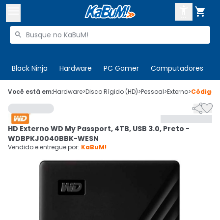



Buscar produtos


Enviar para:
Digite o CEP
Black Ninja
Hardware
PC Gamer
Computadores
P

Olá. Acesse sua conta
Você está em:
Hardware
>
Disco Rígido (HD)
>
Pessoal
>
Externo
>
Código


ENTRE

Departamentos
HD Externo WD My Passport, 4TB, USB 3.0, Preto -
CADASTRE-SE
Cupons

WDBPKJ0040BBK-WESN
Vendido e entregue por:
KaBuM!
Mais Vendidos

Ativar tradutor em libras
