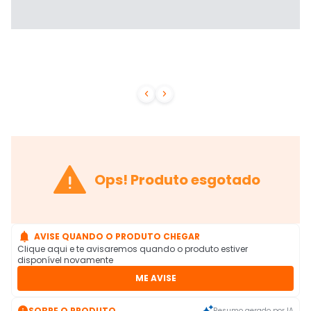



Ops! Produto esgotado

AVISE QUANDO O PRODUTO CHEGAR
Clique aqui e te avisaremos quando o produto estiver
disponível novamente
ME AVISE

SOBRE O PRODUTO
Resumo gerado por IA