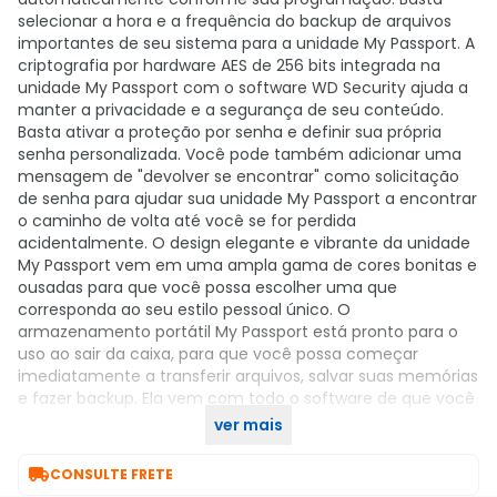
selecionar a hora e a frequência do backup de arquivos
importantes de seu sistema para a unidade My Passport. A
criptografia por hardware AES de 256 bits integrada na
unidade My Passport com o software WD Security ajuda a
manter a privacidade e a segurança de seu conteúdo.
Basta ativar a proteção por senha e definir sua própria
senha personalizada. Você pode também adicionar uma
mensagem de "devolver se encontrar" como solicitação
de senha para ajudar sua unidade My Passport a encontrar
o caminho de volta até você se for perdida
acidentalmente. O design elegante e vibrante da unidade
My Passport vem em uma ampla gama de cores bonitas e
ousadas para que você possa escolher uma que
corresponda ao seu estilo pessoal único. O
armazenamento portátil My Passport está pronto para o
uso ao sair da caixa, para que você possa começar
imediatamente a transferir arquivos, salvar suas memórias
e fazer backup. Ela vem com todo o software de que você
precisa para ajudar a proteger seus dados, inclusive o
ver mais
software WD Backup e WD Security.

CONSULTE FRETE