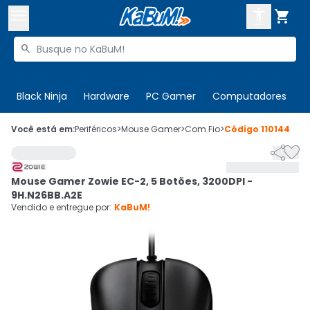



Buscar produtos


Enviar para:
Digite o CEP
Black Ninja
Hardware
PC Gamer
Computadores
P

Olá. Acesse sua conta
Você está em:
Periféricos
>
Mouse Gamer
>
Com Fio
>
Código
110144


ENTRE

Departamentos
Mouse Gamer Zowie EC-2, 5 Botões, 3200DPI -
CADASTRE-SE
Cupons

9H.N26BB.A2E
Vendido e entregue por:
KaBuM!
Mais Vendidos

Ativar tradutor em libras
