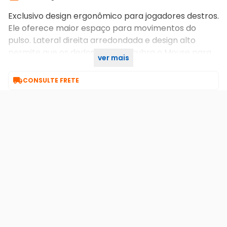
Exclusivo design ergonômico para jogadores destros.
Ele oferece maior espaço para movimentos do
pulso. Lateral direita arredondada e design alto
permite que os dedos e a mão cubra o Mouse para
ver mais
movimentos suaves.

CONSULTE FRETE