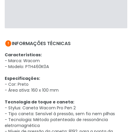

INFORMAÇÕES TÉCNICAS
Características:
- Marca: Wacom
- Modelo: PTH460K0A
Especificações:
- Cor: Preto
- Área ativa: 160 x 100 mm
Tecnologia de toque e caneta:
- Stylus: Caneta Wacom Pro Pen 2
- Tipo caneta: Sensível à pressão, sem fio nem pilhas
- Tecnologia: Método patenteado de ressonância
eletromagnética
- Níveis de pressão da caneta: 8192, para a ponta da