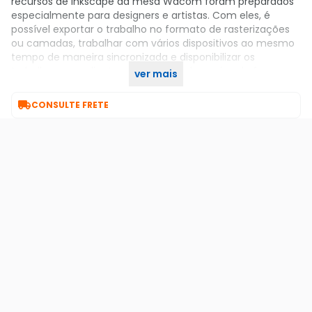
recursos de Inkscape da mesa Wacom foram preparados
especialmente para designers e artistas. Com eles, é
possível exportar o trabalho no formato de rasterizações
ou camadas, trabalhar com vários dispositivos ao mesmo
tempo de maneira sincronizada e disponibilizar os
trabalhos para clientes e membros da equipe de forma
ver mais
simplificada.

CONSULTE FRETE