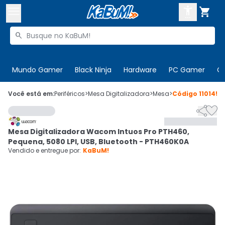



Buscar produtos


Enviar para:
Digite o CEP
Mundo Gamer
Black Ninja
Hardware
PC Gamer
C

Olá. Acesse sua conta
Você está em:
Periféricos
>
Mesa Digitalizadora
>
Mesa
>
Código
110145


ENTRE

Departamentos
Mesa Digitalizadora Wacom Intuos Pro PTH460,
CADASTRE-SE
Cupons

Pequena, 5080 LPI, USB, Bluetooth - PTH460K0A
Vendido e entregue por:
KaBuM!
Mais Vendidos

Ativar tradutor em libras
