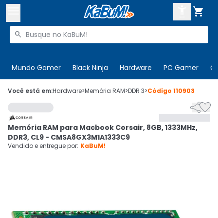



Buscar produtos


Enviar para:
Digite o CEP
Mundo Gamer
Black Ninja
Hardware
PC Gamer
C

Olá. Acesse sua conta
Você está em:
Hardware
>
Memória RAM
>
DDR 3
>
Código
110903


ENTRE

Departamentos
Memória RAM para Macbook Corsair, 8GB, 1333MHz,
CADASTRE-SE
Cupons

DDR3, CL9 - CMSA8GX3M1A1333C9
Vendido e entregue por:
KaBuM!
Mais Vendidos

Ativar tradutor em libras
