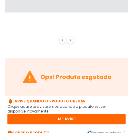



Ops! Produto esgotado

AVISE QUANDO O PRODUTO CHEGAR
Clique aqui e te avisaremos quando o produto estiver
disponível novamente
ME AVISE

SOBRE O PRODUTO
Resumo gerado por IA