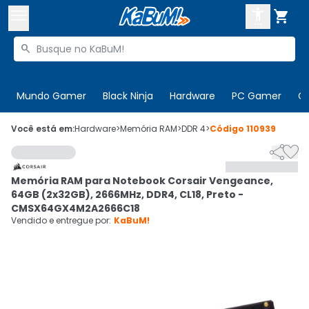



Buscar produtos


Enviar para:
Digite o CEP
Mundo Gamer
Black Ninja
Hardware
PC Gamer
C

Olá. Acesse sua conta
Você está em:
Hardware
>
Memória RAM
>
DDR 4
>
Código
110939


ENTRE

Departamentos
Memória RAM para Notebook Corsair Vengeance,
CADASTRE-SE
Cupons

64GB (2x32GB), 2666MHz, DDR4, CL18, Preto -
CMSX64GX4M2A2666C18
Mais Vendidos

Vendido e entregue por:
KaBuM!
Ativar tradutor em libras
