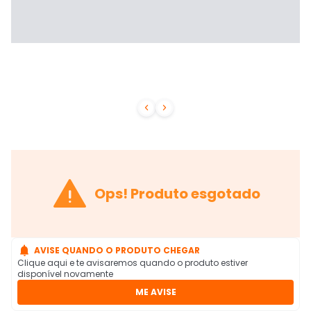



Ops! Produto esgotado

AVISE QUANDO O PRODUTO CHEGAR
Clique aqui e te avisaremos quando o produto estiver
disponível novamente
ME AVISE