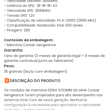
- Velocidade testada: 2666MHz
- Latência do SPD: 18-18-18-43
- Velocidade SPD: 2666MHz
- Tensão SPD: 1.2V
- Classificação de velocidade: PC4-21300 (2666 MHz)
- Compatibilidade: Notebooks: Intel 300 Series
- Pinagem: 260
Conteúdo da embalagem:
- Memória Corsair Vengeance
Garantia
:
1 ano de garantia (3 meses de garantia legal + 9 meses de
garantia contratual junto ao fabricante)
Peso
:
35 gramas (bruto com embalagem)

DESCRIÇÃO DO PRODUTO
Os módulos de memória DDR4 SODIMM da série Corsair
Vengeance foram projetados para alto desempenho nos
sistemas Intel Core de sexta geração. Nenhuma
configuração é necessária para aproveitar a velocidade
mais alta - basta conectá-la