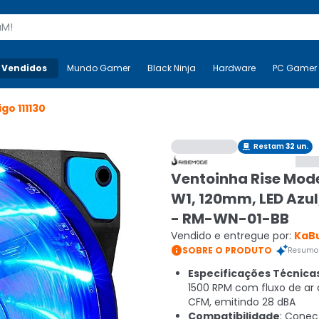
s
 Vendidos
Mais-v-
Mundo Gamer
Mundo Gamer
Black Ninja
Black Ninja
Hardware
Hardware
PC Gamer
igo
111130
Restam
32
un.

Ventoinha Rise Mod
W1, 120mm, LED Azul
- RM-WN-01-BB
Vendido e entregue por:
KaB

SOBRE O PRODUTO
Resumo 
Especificações Técnica
1500 RPM com fluxo de ar 
CFM, emitindo 28 dBA
Compatibilidade
: Conec