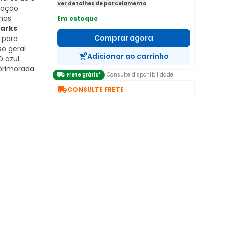
Ver detalhes de parcelamento
ração
emas
Em estoque
arks
:
Comprar agora
 para
o geral
Adicionar ao carrinho
ED azul
aprimorada

Frete grátis*
Consulte disponibilidade

CONSULTE FRETE