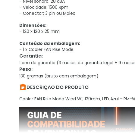
- Nível sonoro: 28 dBA
- Velocidade: 1500 Rpm
- Conector: 3 pin ou Molex
Dimensões:
- 120 x 120 x 25 mm
Conteúdo da embalagem:
- 1 x Cooler FAN Rise Mode
Garantia
:
1 ano de garantia (3 meses de garantia legal + 9 mese
Peso
:
130 gramas (bruto com embalagem)

DESCRIÇÃO DO PRODUTO
Cooler FAN Rise Mode Wind W1, 120mm, LED Azul - RM-