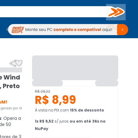
Buscar
PC Gamer
Computadores
Computadores
Periféricos
Periféricos
TV
Venda no KaBuM!
TV
Venda no KaBuM!


e Wind
, Preto
R$ 28,22
R$ 8,99
uM!
gerado por IA
À vista no PIX
com
15
% de desconto
s
: Opera a
1
x
R$ 9,52
s/ juros
ou em até 36x no
de 50
NuPay
tores de 3