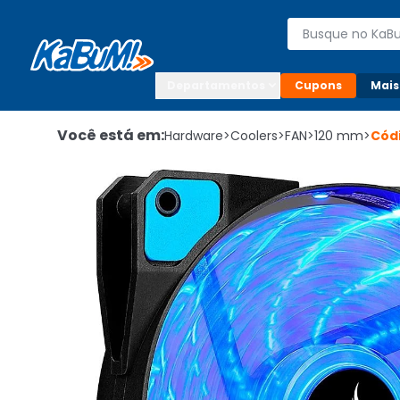
Enviar para:

Buscar produto
Digite o CEP

Departamentos
Cupons
Mais
Você está em:
Hardware
>
Coolers
>
FAN
>
120 mm
>
Cód