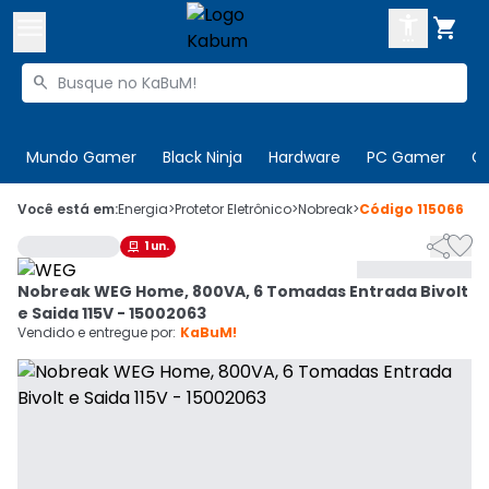



Buscar produtos


Enviar para:
Digite o CEP
Mundo Gamer
Black Ninja
Hardware
PC Gamer
C

Olá. Acesse sua conta
Você está em:
Energia
>
Protetor Eletrônico
>
Nobreak
>
Código
115066


1
un.

ENTRE

Departamentos
Nobreak WEG Home, 800VA, 6 Tomadas Entrada Bivolt
CADASTRE-SE
Cupons

e Saida 115V - 15002063
Vendido e entregue por:
KaBuM!
Mais Vendidos

Ativar tradutor em libras
