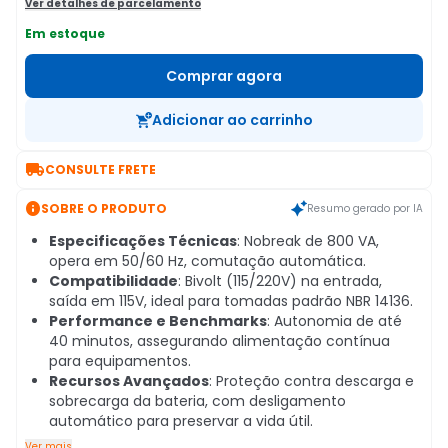
Ver detalhes de parcelamento
Em estoque
Comprar agora
Adicionar ao carrinho

CONSULTE FRETE

SOBRE O PRODUTO
Resumo gerado por IA
Especificações Técnicas
: Nobreak de 800 VA,
opera em 50/60 Hz, comutação automática.
Compatibilidade
: Bivolt (115/220V) na entrada,
saída em 115V, ideal para tomadas padrão NBR 14136.
Performance e Benchmarks
: Autonomia de até
40 minutos, assegurando alimentação contínua
para equipamentos.
Recursos Avançados
: Proteção contra descarga e
sobrecarga da bateria, com desligamento
automático para preservar a vida útil.
Ver mais