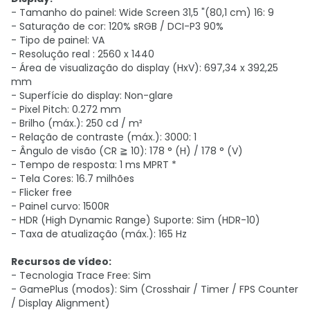
- Tamanho do painel: Wide Screen 31,5 "(80,1 cm) 16: 9
- Saturação de cor: 120% sRGB / DCI-P3 90%
- Tipo de painel: VA
- Resolução real : 2560 x 1440
- Área de visualização do display (HxV): 697,34 x 392,25
mm
- Superfície do display: Non-glare
- Pixel Pitch: 0.272 mm
- Brilho (máx.): 250 cd / m²
- Relação de contraste (máx.): 3000: 1
- Ângulo de visão (CR ≧ 10): 178 ° (H) / 178 ° (V)
- Tempo de resposta: 1 ms MPRT *
- Tela Cores: 16.7 milhões
- Flicker free
- Painel curvo: 1500R
- HDR (High Dynamic Range) Suporte: Sim (HDR-10)
- Taxa de atualização (máx.): 165 Hz
Recursos de vídeo:
- Tecnologia Trace Free: Sim
- GamePlus (modos): Sim (Crosshair / Timer / FPS Counter
/ Display Alignment)