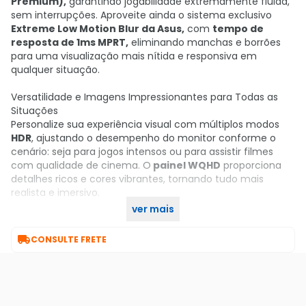
Premium),
garantindo jogabilidade extremamente fluida,
sem interrupções. Aproveite ainda o sistema exclusivo
Extreme Low Motion Blur da Asus,
com
tempo de
resposta de 1ms MPRT,
eliminando manchas e borrões
para uma visualização mais nítida e responsiva em
qualquer situação.
Versatilidade e Imagens Impressionantes para Todas as
Situações
Personalize sua experiência visual com múltiplos modos
HDR
, ajustando o desempenho do monitor conforme o
cenário: seja para jogos intensos ou para assistir filmes
com qualidade de cinema. O
painel WQHD
proporciona
detalhes ricos e cores vibrantes, tornando tudo mais
realista e imersivo.
ver mais
Garanta já seu Monitor Gamer Asus aqui no KaBuM!

CONSULTE FRETE