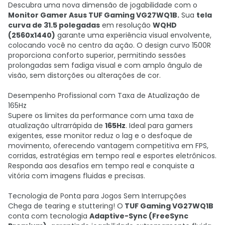
Descubra uma nova dimensão de jogabilidade com o
Monitor Gamer Asus TUF Gaming VG27WQ1B.
Sua
tela
curva de 31.5 polegadas
em resolução
WQHD
(2560x1440)
garante uma experiência visual envolvente,
colocando você no centro da ação. O design curvo 1500R
proporciona conforto superior, permitindo sessões
prolongadas sem fadiga visual e com amplo ângulo de
visão, sem distorções ou alterações de cor.
Desempenho Profissional com Taxa de Atualização de
165Hz
Supere os limites da performance com uma taxa de
atualização ultrarrápida de
165Hz
. Ideal para gamers
exigentes, esse monitor reduz o lag e o desfoque de
movimento, oferecendo vantagem competitiva em FPS,
corridas, estratégias em tempo real e esportes eletrônicos.
Responda aos desafios em tempo real e conquiste a
vitória com imagens fluidas e precisas.
Tecnologia de Ponta para Jogos Sem Interrupções
Chega de tearing e stuttering! O
TUF Gaming VG27WQ1B
conta com tecnologia
Adaptive-Sync (FreeSync