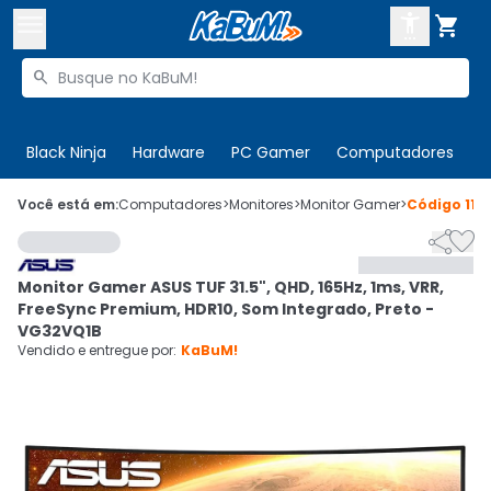



Buscar produtos


Enviar para:
Digite o CEP
Black Ninja
Hardware
PC Gamer
Computadores
P

Olá. Acesse sua conta
Você está em:
Computadores
>
Monitores
>
Monitor Gamer
>
Código
115


ENTRE

Departamentos
Monitor Gamer ASUS TUF 31.5", QHD, 165Hz, 1ms, VRR,
CADASTRE-SE
Cupons

FreeSync Premium, HDR10, Som Integrado, Preto -
VG32VQ1B
Mais Vendidos

Vendido e entregue por:
KaBuM!
Ativar tradutor em libras
