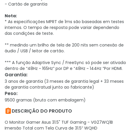
- Cartão de garantia
Nota:
* As especificações MPRT de 1ms são baseadas em testes
internos. O tempo de resposta pode variar dependendo
das condições de teste.
** medindo um brilho de tela de 200 nits sem conexão de
áudio / USB / leitor de cartão.
*** A função Adaptive Sync / FreeSync só pode ser ativada
dentro de “48Hz ~ 165Hz” por DP e “48Hz ~ 144Hz ”Por HDMI.
Garantia
:
3 anos de garantia (3 meses de garantia legal + 33 meses
de garantia contratual junto ao fabricante)
Peso
:
9500 gramas (bruto com embalagem)

DESCRIÇÃO DO PRODUTO
O Monitor Gamer Asus 31.5" TUF Gaming - VG27WQ1B
Imersão Total com Tela Curva de 31.5” WQHD