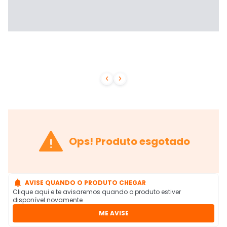



Ops! Produto esgotado

AVISE QUANDO O PRODUTO CHEGAR
Clique aqui e te avisaremos quando o produto estiver
disponível novamente
ME AVISE