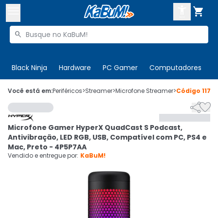



Buscar produtos


Enviar para:
Digite o CEP
Black Ninja
Hardware
PC Gamer
Computadores
P

Olá. Acesse sua conta
Você está em:
Periféricos
>
Streamer
>
Microfone Streamer
>
Código
1177


ENTRE

Departamentos
Microfone Gamer HyperX QuadCast S Podcast,
CADASTRE-SE
Cupons

Antivibração, LED RGB, USB, Compatível com PC, PS4 e
Mac, Preto - 4P5P7AA
Mais Vendidos

Vendido e entregue por:
KaBuM!
Ativar tradutor em libras
