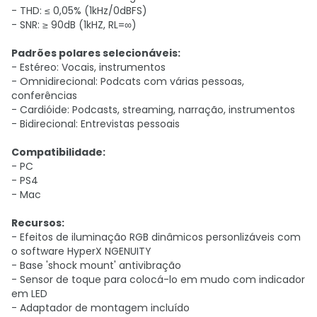
- THD: ≤ 0,05% (1kHz/0dBFS)
- SNR: ≥ 90dB (1kHZ, RL=∞)
Padrões polares selecionáveis:
- Estéreo: Vocais, instrumentos
- Omnidirecional: Podcats com várias pessoas,
conferências
- Cardióide: Podcasts, streaming, narração, instrumentos
- Bidirecional: Entrevistas pessoais
Compatibilidade:
- PC
- PS4
- Mac
Recursos:
- Efeitos de iluminação RGB dinâmicos personlizáveis com
o software HyperX NGENUITY
- Base 'shock mount' antivibração
- Sensor de toque para colocá-lo em mudo com indicador
em LED
- Adaptador de montagem incluído