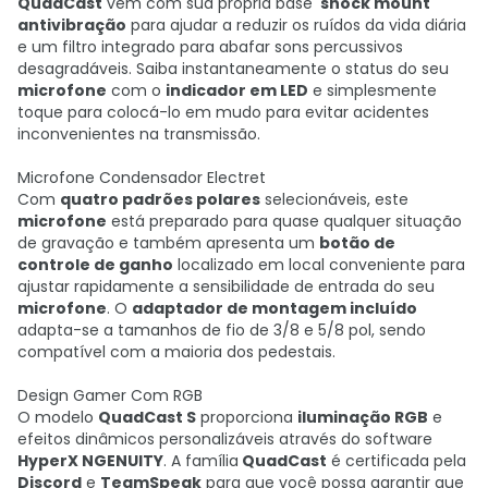
QuadCast
vem com sua própria base '
shock mount
'
antivibração
para ajudar a reduzir os ruídos da vida diária
e um filtro integrado para abafar sons percussivos
desagradáveis. Saiba instantaneamente o status do seu
microfone
com o
indicador em LED
e simplesmente
toque para colocá-lo em mudo para evitar acidentes
inconvenientes na transmissão.
Microfone Condensador Electret
Com
quatro padrões polares
selecionáveis, este
microfone
está preparado para quase qualquer situação
de gravação e também apresenta um
botão de
controle de ganho
localizado em local conveniente para
ajustar rapidamente a sensibilidade de entrada do seu
microfone
. O
adaptador de montagem incluído
adapta-se a tamanhos de fio de 3/8 e 5/8 pol, sendo
compatível com a maioria dos pedestais.
Design Gamer Com RGB
O modelo
QuadCast S
proporciona
iluminação RGB
e
efeitos dinâmicos personalizáveis através do software
HyperX NGENUITY
. A família
QuadCast
é certificada pela
Discord
e
TeamSpeak
para que você possa garantir que