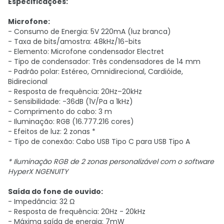
Especificações:
Microfone:
- Consumo de Energia: 5V 220mA (luz branca)
- Taxa de bits/amostra: 48kHz/16-bits
- Elemento: Microfone condensador Electret
- Tipo de condensador: Três condensadores de 14 mm
- Padrão polar: Estéreo, Omnidirecional, Cardióide,
Bidirecional
- Resposta de frequência: 20Hz–20kHz
- Sensibilidade: -36dB (1V/Pa a 1kHz)
- Comprimento do cabo: 3 m
- Iluminação: RGB (16.777.216 cores)
- Efeitos de luz: 2 zonas *
- Tipo de conexão: Cabo USB Tipo C para USB Tipo A
* Iluminação RGB de 2 zonas personalizável com o software
HyperX NGENUITY
Saída do fone de ouvido:
- Impedância: 32 Ω
- Resposta de frequência: 20Hz - 20kHz
- Máxima saída de energia: 7mW