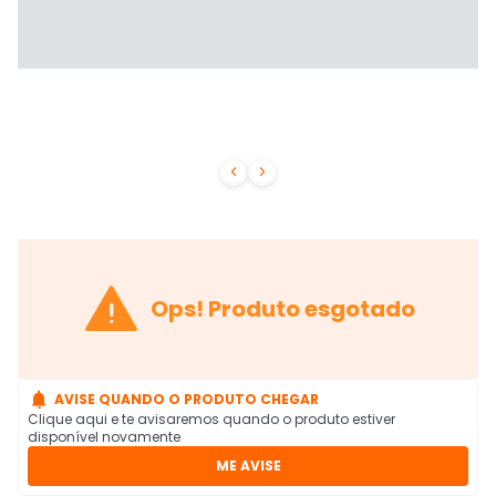



Ops! Produto esgotado

AVISE QUANDO O PRODUTO CHEGAR
Clique aqui e te avisaremos quando o produto estiver
disponível novamente
ME AVISE