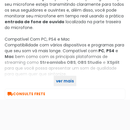
seu microfone esteja transmitindo claramente para todos
os seus seguidores e ouvintes e, além disso, você pode
monitorar seu microfone em tempo real usando a prática
entrada de fone de ouvido
localizada na parte traseira
do microfone.
Compatível Com PC, PS4 e Mac
Compatibilidade com vários dispositivos e programas para
que seu som vá mais longe. Compatível com
PC
,
PS4
e
Mac
bem como com as principais plataformas de
streaming como
Streamlabs OBS
,
OBS Studio
e
XSplit
para que você possa apresentar um som de qualidade
para quem quer que sintonize.
ver mais
Garanta já seu Microfone HyperX aqui no KaBuM!

CONSULTE FRETE