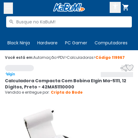



Buscar produtos


Enviar para:
Digite o CEP
Black Ninja
Hardware
PC Gamer
Computadores
P

Olá. Acesse sua conta
Você está em:
Automação
>
PDV
>
Calculadoras
>
Código
119967


ENTRE

Departamentos
Calculadora Compacta Com Bobina Elgin Ma-5111, 12
CADASTRE-SE
Cupons

Dígitos, Preto - 42MA51110000
Vendido e entregue por:
Cripta do Bode
Mais Vendidos

Ativar tradutor em libras
