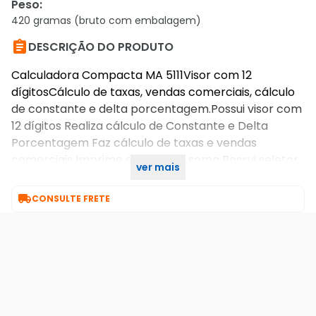
Peso
:
420 gramas (bruto com embalagem)

DESCRIÇÃO DO PRODUTO
Calculadora Compacta MA 5111Visor com 12
dígitosCálculo de taxas, vendas comerciais, cálculo
de constante e delta porcentagem.Possui visor com
12 dígitos Realiza cálculo de Constante e Delta
Porcentagem Faz cálculo de taxas e vendas
comerciais Imprime data e não soma Possui seletor
ver mais
de decimais e arredondamento

CONSULTE FRETE