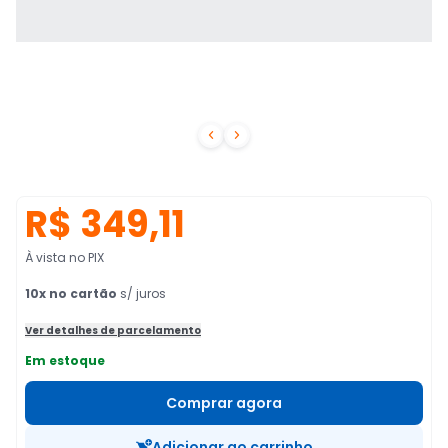


R$ 349,11
À vista no PIX
10
x no cartão
s/ juros
Ver detalhes de parcelamento
Em estoque
Comprar agora
Adicionar ao carrinho