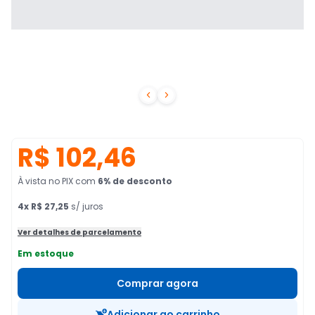


R$ 102,46
À vista no PIX
com
6
% de desconto
4
x
R$ 27,25
s/ juros
Ver detalhes de parcelamento
Em estoque
Comprar agora
Adicionar ao carrinho