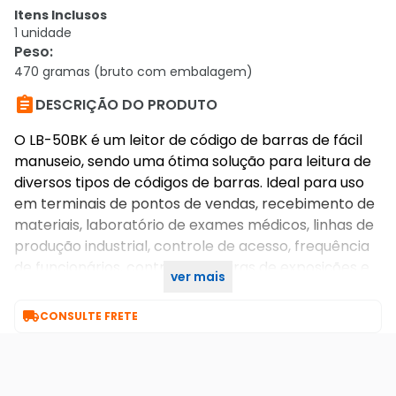
Itens Inclusos
1 unidade
Peso
:
470 gramas (bruto com embalagem)

DESCRIÇÃO DO PRODUTO
O LB-50BK é um leitor de código de barras de fácil
manuseio, sendo uma ótima solução para leitura de
diversos tipos de códigos de barras. Ideal para uso
em terminais de pontos de vendas, recebimento de
materiais, laboratório de exames médicos, linhas de
produção industrial, controle de acesso, frequência
de funcionários, controle em feiras de exposições e
ver mais
coleta de dados em geral.

CONSULTE FRETE