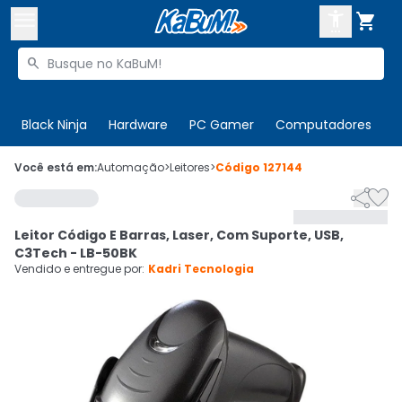



Buscar produtos


Enviar para:
Digite o CEP
Black Ninja
Hardware
PC Gamer
Computadores
P

Olá. Acesse sua conta
Você está em:
Automação
>
Leitores
>
Código
127144


ENTRE

Departamentos
Leitor Código E Barras, Laser, Com Suporte, USB,
CADASTRE-SE
Cupons

C3Tech - LB-50BK
Vendido e entregue por:
Kadri Tecnologia
Mais Vendidos

Ativar tradutor em libras
