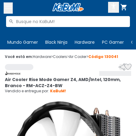



Buscar produtos


Enviar para:
Digite o CEP
Mundo Gamer
Black Ninja
Hardware
PC Gamer
C

Olá. Acesse sua conta
Você está em:
Hardware
>
Coolers
>
Air Cooler
>
Código
130041


ENTRE

Departamentos
Air Cooler Rise Mode Gamer Z4, AMD/Intel, 120mm,
CADASTRE-SE
Cupons

Branco - RM-ACZ-Z4-BW
Vendido e entregue por:
KaBuM!
Mais Vendidos

Ativar tradutor em libras
