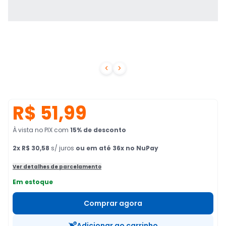


R$ 51,99
À vista no PIX
com
15
% de desconto
2
x
R$ 30,58
s/ juros
ou em até 36x no NuPay
Ver detalhes de parcelamento
Em estoque
Comprar agora
Adicionar ao carrinho