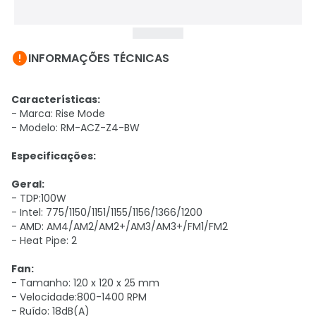

INFORMAÇÕES TÉCNICAS
Características:
- Marca: Rise Mode
- Modelo: RM-ACZ-Z4-BW
Especificações:
Geral:
- TDP:100W
- Intel: 775/1150/1151/1155/1156/1366/1200
- AMD: AM4/AM2/AM2+/AM3/AM3+/FM1/FM2
- Heat Pipe: 2
Fan:
- Tamanho: 120 x 120 x 25 mm
- Velocidade:800-1400 RPM
- Ruído: 18dB(A)