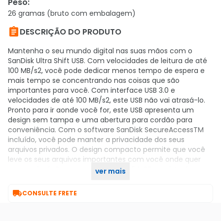
Peso
:
26 gramas (bruto com embalagem)

DESCRIÇÃO DO PRODUTO
Mantenha o seu mundo digital nas suas mãos com o
SanDisk Ultra Shift USB. Com velocidades de leitura de até
100 MB/s2, você pode dedicar menos tempo de espera e
mais tempo se concentrando nas coisas que são
importantes para você. Com interface USB 3.0 e
velocidades de até 100 MB/s2, este USB não vai atrasá-lo.
Pronto para ir aonde você for, este USB apresenta um
design sem tampa e uma abertura para cordão para
conveniência. Com o software SanDisk SecureAccessTM
incluído, você pode manter a privacidade dos seus
arquivos privados. O design compacto permite que você
leve os seus arquivos importantes com você onde quer
que você vá. Com capacidades de 64 GB, você terá
ver mais
bastante espaço para os seus arquivos críticos.

CONSULTE FRETE