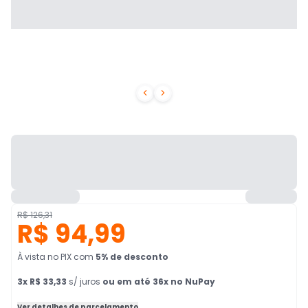


R$ 126,31
R$ 94,99
À vista no PIX
com
5
% de desconto
3
x
R$ 33,33
s/ juros
ou em até 36x no NuPay
Ver detalhes de parcelamento