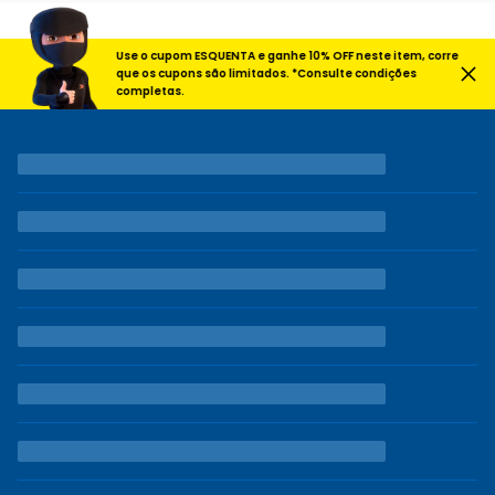
Use o cupom ESQUENTA e ganhe 10% OFF neste item, corre
que os cupons são limitados. *Consulte condições
completas.