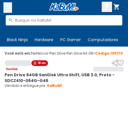



Buscar produtos


Enviar para:
Digite o CEP
Black Ninja
Hardware
PC Gamer
Computadores
P

Olá. Acesse sua conta
Você está em:
Periféricos
>
Pen Drive
>
Pen Drive 64 GB
>
Código
130170


18
un.

ENTRE

Departamentos
Pen Drive 64GB SanDisk Ultra Shift, USB 3.0, Preto -
CADASTRE-SE
Cupons

SDCZ410-064G-G46
Vendido e entregue por:
KaBuM!
Mais Vendidos

Ativar tradutor em libras
