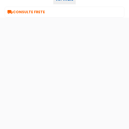
perfeito para o dia a dia.

CONSULTE FRETE