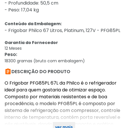
- Profundidade: 50,5 cm
- Peso: 17,04 kg
Conteúdo da Embalagem:
- Frigobar Philco 67 Litros, Platinum, 127V - PFG85PL
Garantia do Fornecedor
12 Meses
Peso
:
18300 gramas (bruto com embalagem)

DESCRIÇÃO DO PRODUTO
O Frigobar PFG85PL 67L da Philco é o refrigerador
ideal para quem gostaria de otimizar espaço.
Composto por materiais resistentes e de boa
procedência, o modelo PFG85PL é composto por
sistema de refrigeração com compressor, controle
interno de temperatura, contém porta reversível e
pés ajustáveis, dando um ar compacto e prático,
ver mais