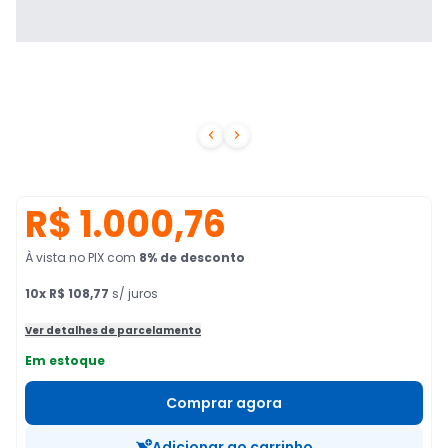


R$ 1.000,76
À vista no PIX
com
8
% de desconto
10
x
R$ 108,77
s/ juros
Ver detalhes de parcelamento
Em estoque
Comprar agora
Adicionar ao carrinho