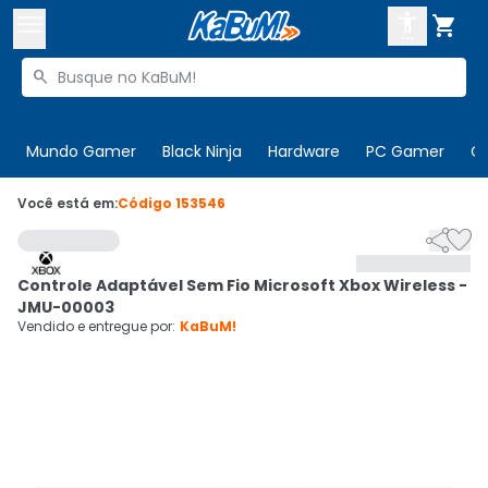



Buscar produtos


Enviar para:
Digite o CEP
Mundo Gamer
Black Ninja
Hardware
PC Gamer
C

Olá. Acesse sua conta
Você está em:
Código
153546


ENTRE

Departamentos
Controle Adaptável Sem Fio Microsoft Xbox Wireless -
CADASTRE-SE
Cupons

JMU-00003
Vendido e entregue por:
KaBuM!
Mais Vendidos

Ativar tradutor em libras
