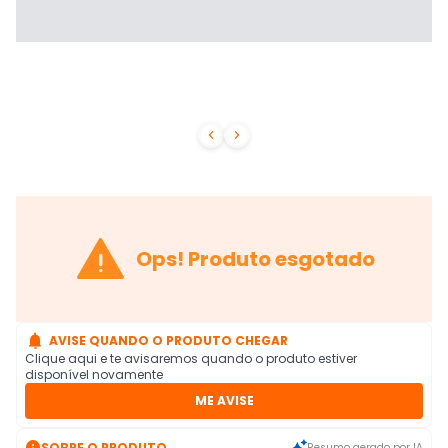



Ops! Produto esgotado

AVISE QUANDO O PRODUTO CHEGAR
Clique aqui e te avisaremos quando o produto estiver
disponível novamente
ME AVISE

SOBRE O PRODUTO
Resumo gerado por IA