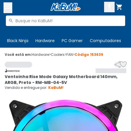



Buscar produtos


Enviar para:
Digite o CEP
Black Ninja
Hardware
PC Gamer
Computadores
P

Olá. Acesse sua conta
Você está em:
Hardware
>
Coolers
>
FAN
>
Código
153639


ENTRE

Departamentos
Ventoinha Rise Mode Galaxy Motherboard 140mm,
CADASTRE-SE
Cupons

ARGB, Preto - RM-MB-04-5V
Vendido e entregue por:
KaBuM!
Mais Vendidos

Ativar tradutor em libras
