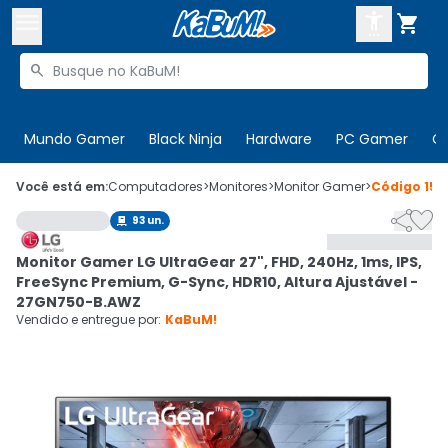



Buscar produtos


Enviar para:
Digite o CEP
Mundo Gamer
Black Ninja
Hardware
PC Gamer
C

Olá. Acesse sua conta
Você está em:
Computadores
>
Monitores
>
Monitor Gamer
>
Código
156


93
un.

ENTRE

Departamentos
Monitor Gamer LG UltraGear 27", FHD, 240Hz, 1ms, IPS,
CADASTRE-SE
Cupons

FreeSync Premium, G-Sync, HDR10, Altura Ajustável -
27GN750-B.AWZ
Mais Vendidos

Vendido e entregue por:
KaBuM!
Ativar tradutor em libras
