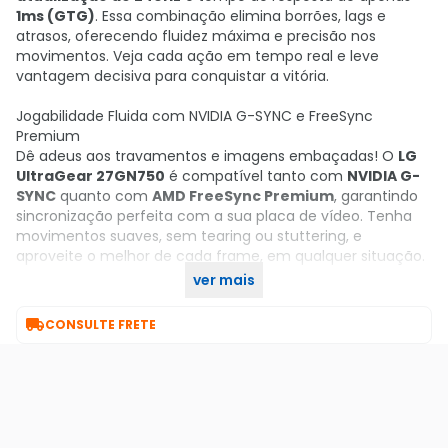
1ms (GTG)
. Essa combinação elimina borrões, lags e
atrasos, oferecendo fluidez máxima e precisão nos
movimentos. Veja cada ação em tempo real e leve
vantagem decisiva para conquistar a vitória.
Jogabilidade Fluida com NVIDIA G-SYNC e FreeSync
Premium
Dê adeus aos travamentos e imagens embaçadas! O
LG
UltraGear 27GN750
é compatível tanto com
NVIDIA G-
SYNC
quanto com
AMD FreeSync Premium
, garantindo
sincronização perfeita com a sua placa de vídeo. Tenha
movimentos suaves, sem tearing ou stuttering, e
aproveite o melhor de cada frame, em qualquer situação.
ver mais
Adquira o seu no KaBuM!

CONSULTE FRETE