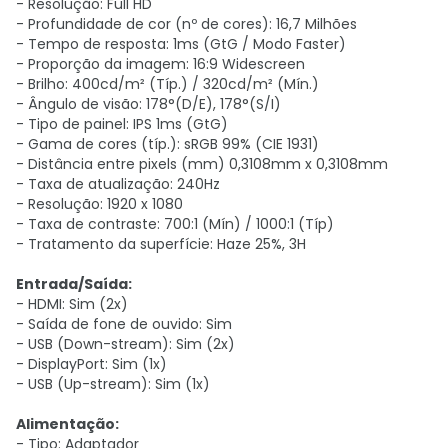
- Resolução: Full HD
- Profundidade de cor (nº de cores): 16,7 Milhões
- Tempo de resposta: 1ms (GtG / Modo Faster)
- Proporção da imagem: 16:9 Widescreen
- Brilho: 400cd/m² (Típ.) / 320cd/m² (Mín.)
- Ângulo de visão: 178°(D/E), 178°(S/I)
- Tipo de painel: IPS 1ms (GtG)
- Gama de cores (típ.): sRGB 99% (CIE 1931)
- Distância entre pixels (mm) 0,3108mm x 0,3108mm
- Taxa de atualização: 240Hz
- Resolução: 1920 x 1080
- Taxa de contraste: 700:1 (Mín) / 1000:1 (Típ)
- Tratamento da superfície: Haze 25%, 3H
Entrada/Saída:
- HDMI: Sim (2x)
- Saída de fone de ouvido: Sim
- USB (Down-stream): Sim (2x)
- DisplayPort: Sim (1x)
- USB (Up-stream): Sim (1x)
Alimentação:
- Tipo: Adaptador