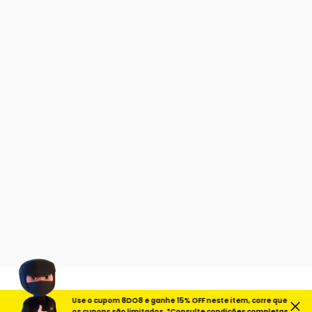
Use o cupom 8DO8 e ganhe 15% OFF neste item, corre que
os cupons são limitados. *Consulte condições completas.