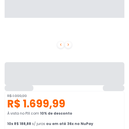


R$ 1.999,99
R$ 1.699,99
À vista no PIX
com
10
% de desconto
10
x
R$ 188,88
s/ juros
ou em até 36x no NuPay