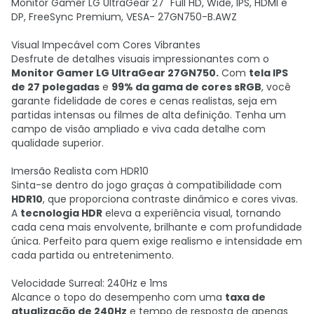
Monitor Gamer LG UltraGear 27" Full HD, Wide, IPS, HDMI e
DP, FreeSync Premium, VESA- 27GN750-B.AWZ
Visual Impecável com Cores Vibrantes
Desfrute de detalhes visuais impressionantes com o
Monitor Gamer LG UltraGear 27GN750.
Com
tela IPS
de 27 polegadas
e
99% da gama de cores sRGB
, você
garante fidelidade de cores e cenas realistas, seja em
partidas intensas ou filmes de alta definição. Tenha um
campo de visão ampliado e viva cada detalhe com
qualidade superior.
Imersão Realista com HDR10
Sinta-se dentro do jogo graças à compatibilidade com
HDR10
, que proporciona contraste dinâmico e cores vivas.
A
tecnologia HDR
eleva a experiência visual, tornando
cada cena mais envolvente, brilhante e com profundidade
única. Perfeito para quem exige realismo e intensidade em
cada partida ou entretenimento.
Velocidade Surreal: 240Hz e 1ms
Alcance o topo do desempenho com uma
taxa de
atualização de 240Hz
e tempo de resposta de apenas