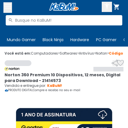



Buscar produtos


Enviar para:
Digite o CEP
Mundo Gamer
Black Ninja
Hardware
PC Gamer
C

Olá. Acesse sua conta
Você está em:
Computadores
>
Softwares
>
Antivírus
>
Norton
>
Código
1


ENTRE

Departamentos
Norton 360 Premium 10 Dispositivos, 12 meses, Digital
CADASTRE-SE
Cupons

para Download - 21414573
Vendido e entregue por:
KaBuM!
Mais Vendidos
PRODUTO DIGITAL
Compre e receba no seu e-mail


Ativar tradutor em libras
