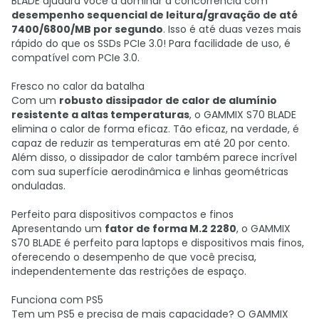
BLADE ajudará você a dominar a concorrência com
desempenho sequencial de leitura/gravação de até
7400/6800/MB por segundo
. Isso é até duas vezes mais
rápido do que os SSDs PCIe 3.0! Para facilidade de uso, é
compatível com PCIe 3.0.
Fresco no calor da batalha
Com um
robusto dissipador de calor de alumínio
resistente a altas temperaturas
, o GAMMIX S70 BLADE
elimina o calor de forma eficaz. Tão eficaz, na verdade, é
capaz de reduzir as temperaturas em até 20 por cento.
Além disso, o dissipador de calor também parece incrível
com sua superfície aerodinâmica e linhas geométricas
onduladas.
Perfeito para dispositivos compactos e finos
Apresentando um
fator de forma M.2 2280
, o GAMMIX
S70 BLADE é perfeito para laptops e dispositivos mais finos,
oferecendo o desempenho de que você precisa,
independentemente das restrições de espaço.
Funciona com PS5
Tem um PS5 e precisa de mais capacidade? O GAMMIX