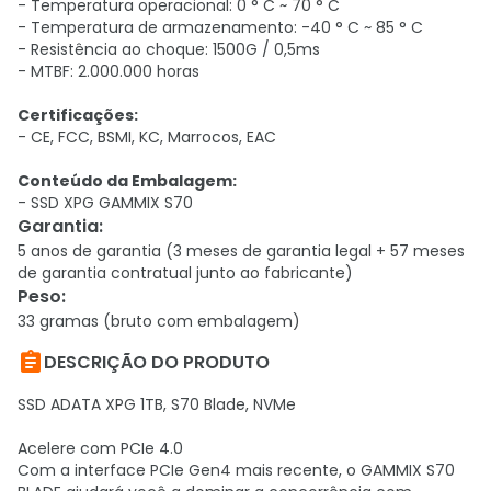
- Temperatura operacional: 0 ° C ~ 70 ° C
- Temperatura de armazenamento: -40 ° C ~ 85 ° C
- Resistência ao choque: 1500G / 0,5ms
- MTBF: 2.000.000 horas
Certificações:
- CE, FCC, BSMI, KC, Marrocos, EAC
Conteúdo da Embalagem:
- SSD XPG GAMMIX S70
Garantia
:
5 anos de garantia (3 meses de garantia legal + 57 meses
de garantia contratual junto ao fabricante)
Peso
:
33 gramas (bruto com embalagem)

DESCRIÇÃO DO PRODUTO
SSD ADATA XPG 1TB, S70 Blade, NVMe
Acelere com PCIe 4.0
Com a interface PCIe Gen4 mais recente, o GAMMIX S70