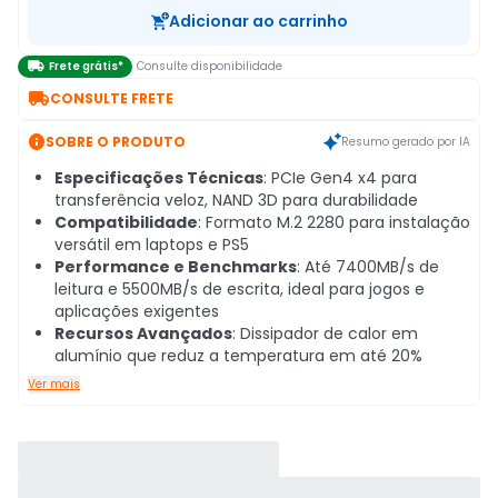
Adicionar ao carrinho

Frete grátis*
Consulte disponibilidade

CONSULTE FRETE

SOBRE O PRODUTO
Resumo gerado por IA
Especificações Técnicas
: PCIe Gen4 x4 para
transferência veloz, NAND 3D para durabilidade
Compatibilidade
: Formato M.2 2280 para instalação
versátil em laptops e PS5
Performance e Benchmarks
: Até 7400MB/s de
leitura e 5500MB/s de escrita, ideal para jogos e
aplicações exigentes
Recursos Avançados
: Dissipador de calor em
alumínio que reduz a temperatura em até 20%
Ver mais