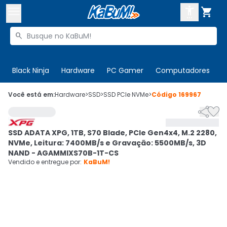



Buscar produtos


Enviar para:
Digite o CEP
Black Ninja
Hardware
PC Gamer
Computadores
P

Olá. Acesse sua conta
Você está em:
Hardware
>
SSD
>
SSD PCIe NVMe
>
Código
169967


ENTRE

Departamentos
SSD ADATA XPG, 1TB, S70 Blade, PCIe Gen4x4, M.2 2280,
CADASTRE-SE
Cupons

NVMe, Leitura: 7400MB/s e Gravação: 5500MB/s, 3D
NAND - AGAMMIXS70B-1T-CS
Mais Vendidos

Vendido e entregue por:
KaBuM!
Ativar tradutor em libras
