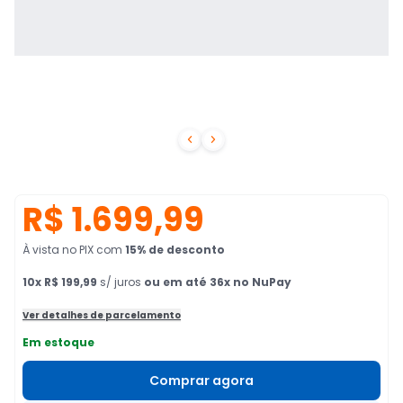


R$ 1.699,99
À vista no PIX
com
15
% de desconto
10
x
R$ 199,99
s/ juros
ou em até 36x no NuPay
Ver detalhes de parcelamento
Em estoque
Comprar agora