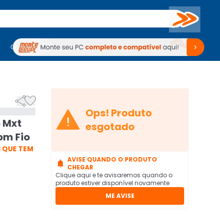
Buscar
PC Gamer
Computadores
Computadores
Periféricos
Periféricos
TV
Venda no KaBuM!
TV
Venda no KaBuM!



Ops! Produto
 Mxt
esgotado
om Fio
 QUE TEM
AVISE QUANDO O PRODUTO

CHEGAR
Clique aqui e te avisaremos quando o
produto estiver disponível novamente
ME AVISE