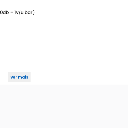
0db = 1v/u bar)
ver mais
lta qualidade de som são produzidos