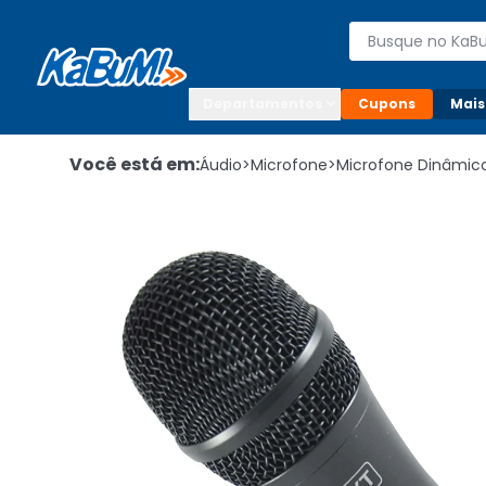
Enviar para:

Buscar produto
Digite o CEP

Departamentos
Cupons
Mais
Você está em:
Áudio
>
Microfone
>
Microfone Dinâmic