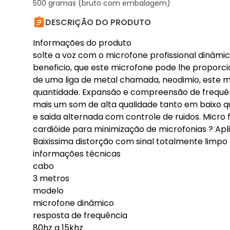
500 gramas (bruto com embalagem)

DESCRIÇÃO DO PRODUTO
Informações do produto
solte a voz com o microfone profissional dinâmi
beneficio, que este microfone pode lhe proporcio
de uma liga de metal chamada, neodimio, este ma
quantidade. Expansão e compreensão de frequên
mais um som de alta qualidade tanto em baixo qu
e saida alternada com controle de ruidos. Micr
cardióide para minimização de microfonias ? Aplic
Baixissima distorção com sinal totalmente limpo
informações técnicas
cabo
3 metros
modelo
microfone dinâmico
resposta de frequência
80hz a 15khz