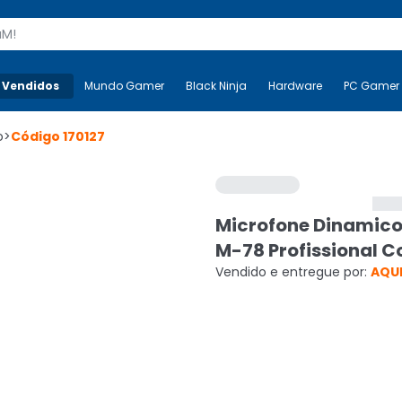
s
 Vendidos
Mais-v-
Mundo Gamer
Mundo Gamer
Black Ninja
Black Ninja
Hardware
Hardware
PC Gamer
o
>
Código
170127
Microfone Dinamico
M-78 Profissional C
Vendido e entregue por:
AQUI