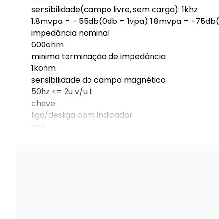
sensibilidade(campo livre, sem carga): 1khz
1.8mvpa = - 55db(0db = 1vpa) 1.8mvpa = -75db(
impedância nominal
600ohm
minima terminação de impedância
1kohm
sensibilidade do campo magnético
50hz <= 2u v/u t
chave
liga/desliga com indicador
imã
de neodimio é feito de modo que o alto nivel e a