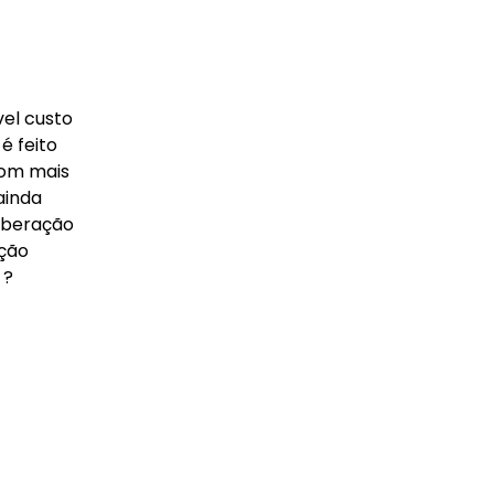
vel custo
é feito
com mais
ainda
erberação
ação
 ?