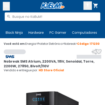



Buscar produtos


Enviar para:
Digite o CEP
Black Ninja
Hardware
PC Gamer
Computadores
P

Olá. Acesse sua conta
Você está em:
Energia
>
Protetor Eletrônico
>
Nobreak
>
Código
171230


ENTRE

Departamentos
Nobreak SMS Atrium, 2200VA, 115V, Senoidal, Torre,
CADASTRE-SE
Cupons

2200W, 27850, Bivolt/110V
Vendido e entregue por:
HD Store Oficial
Mais Vendidos

Ativar tradutor em libras
