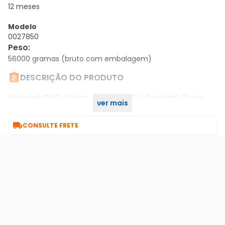
12 meses
Modelo
0027850
Peso
:
56000 gramas (bruto com embalagem)

DESCRIÇÃO DO PRODUTO
Nobreak SMS Atrium, 2200VA, 115V, Senoidal, Torre,
ver mais
2200W, 27850, Bivolt/110V

CONSULTE FRETE