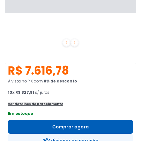


R$ 7.616,78
À vista no PIX
com
8
% de desconto
10
x
R$ 827,91
s/ juros
Ver detalhes de parcelamento
Em estoque
Comprar agora
Adicionar ao carrinho