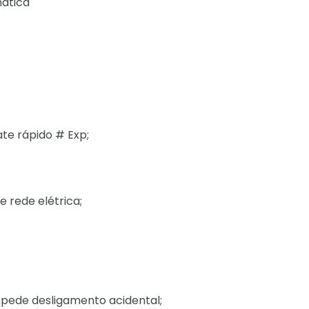
ática
te rápido # Exp;
e rede elétrica;
mpede desligamento acidental;