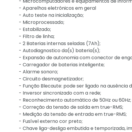
- Microcomputadores e equipamentos de inform
- Aparelhos eletrônicos em geral
- Auto teste na inicialização;
- Microprocessado;
- Estabilizado;
- Filtro de linha;
- 2 Baterias internas seladas (7Ah);
- Autodiagnostico da(s) bateria(s);
- Expansão de autonomia com conector de enga
- Carregador de baterias inteligente;
- Alarme sonoro;
- Circuito desmagnetizador;
- Função Blecaute: pode ser ligado na ausência d
- Inversor sincronizado com a rede;
- Reconhecimento automático de 50Hz ou 60Hz;
- Correção da tensão de saída em true-RMS;
- Medição da tensão de entrada em true-RMS;
- Fusível externo cor preto;
- Chave liga-desliga embutida e temporizada, i