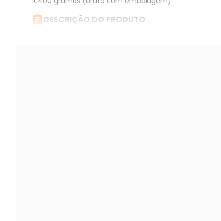
10400 gramas (bruto com embalagem)

DESCRIÇÃO DO PRODUTO
Nobreak 1400va Bivolt 7a 2bs2ba Preto Ts Shara.