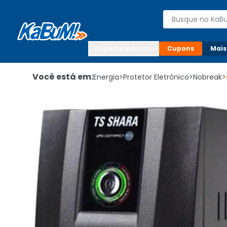
Enviar para:

Buscar produto
Digite o CEP

Departamentos
Cupons
Mais
Você está em:
Energia
>
Protetor Eletrônico
>
Nobreak
>