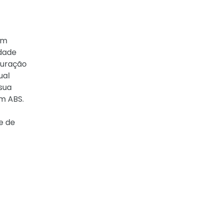
om
idade
guração
ual
sua
m ABS.
e de