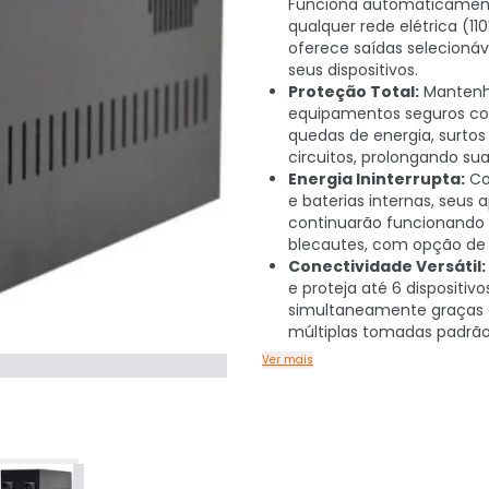
Funciona automaticame
qualquer rede elétrica (11
oferece saídas selecionáv
seus dispositivos.
Proteção Total:
Mantenh
equipamentos seguros co
quedas de energia, surtos
circuitos, prolongando sua 
Energia Ininterrupta:
Co
e baterias internas, seus 
continuarão funcionando
blecautes, com opção de
Conectividade Versátil:
e proteja até 6 dispositivo
simultaneamente graças 
múltiplas tomadas padrão
Ver mais