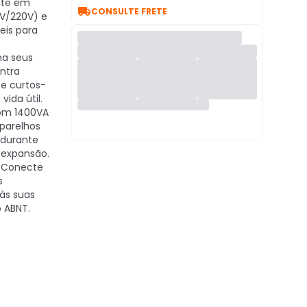
nte em

CONSULTE FRETE
0V/220V) e
eis para
a seus
ntra
 e curtos-
vida útil.
m 1400VA
aparelhos
 durante
 expansão.
Conecte
s
às suas
 ABNT.