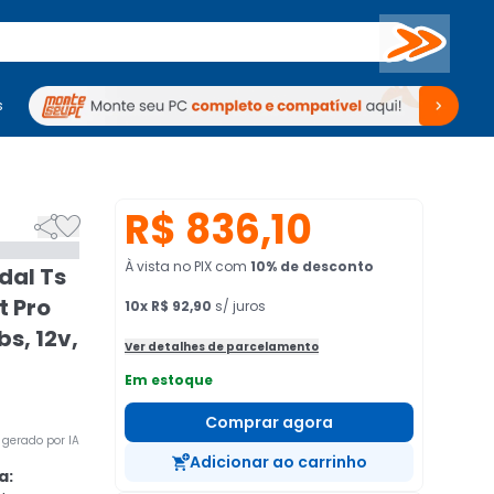
Buscar
s
mputadores
Periféricos
Periféricos
TV
Venda no KaBuM!
TV
Venda no KaBuM!
R$ 836,10


À vista no PIX
com
10
% de desconto
dal Ts
 Pro
10
x
R$ 92,90
s/ juros
bs, 12v,
Ver detalhes de parcelamento
Em estoque
Comprar agora
gerado por IA
Adicionar ao carrinho
a: