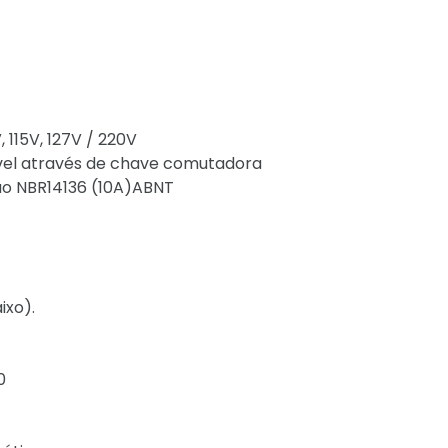
 115V, 127V / 220V
nável através de chave comutadora
o NBR14136 (10A)ABNT
ixo).
0