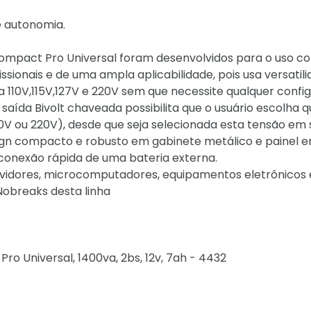
e autonomia.
ompact Pro Universal foram desenvolvidos para o uso c
sionais e de uma ampla aplicabilidade, pois usa versatil
 110V,115V,127V e 220V sem que necessite qualquer confi
aída Bivolt chaveada possibilita que o usuário escolha q
0V ou 220V), desde que seja selecionada esta tensão em 
sign compacto e robusto em gabinete metálico e painel e
onexão rápida de uma bateria externa.
ervidores, microcomputadores, equipamentos eletrônicos 
obreaks desta linha
o Universal, 1400va, 2bs, 12v, 7ah - 4432