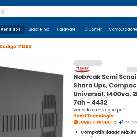
s
 Vendidos
Mais-v-
Black Ninja
Black Ninja
Hardware
Hardware
PC Gamer
PC Gamer
Computadore
Co
Código
171253
Nobreak Semi Senoi
Shara Ups, Compact
Universal, 1400va, 2
7ah - 4432
Vendido e entregue por:
Kadri Tecnologia

SOBRE O PRODUTO
Resumo 
Compatibilidade Máxim