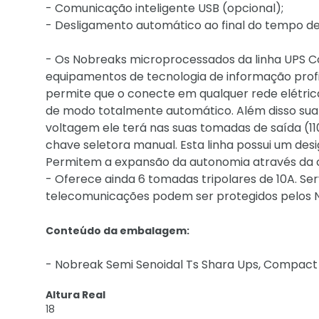
- Comunicação inteligente USB (opcional);
- Desligamento automático ao final do tempo d
- Os Nobreaks microprocessados da linha UPS C
equipamentos de tecnologia de informação profis
permite que o conecte em qualquer rede elétrica
de modo totalmente automático. Além disso sua s
voltagem ele terá nas suas tomadas de saída (11
chave seletora manual. Esta linha possui um de
Permitem a expansão da autonomia através da c
- Oferece ainda 6 tomadas tripolares de 10A. S
telecomunicações podem ser protegidos pelos N
Conteúdo da embalagem:
- Nobreak Semi Senoidal Ts Shara Ups, Compact Pr
Altura Real
18