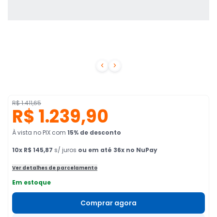


R$ 1.411,65
R$ 1.239,90
À vista no PIX
com
15
% de desconto
10
x
R$ 145,87
s/ juros
ou em até 36x no NuPay
Ver detalhes de parcelamento
Em estoque
Comprar agora