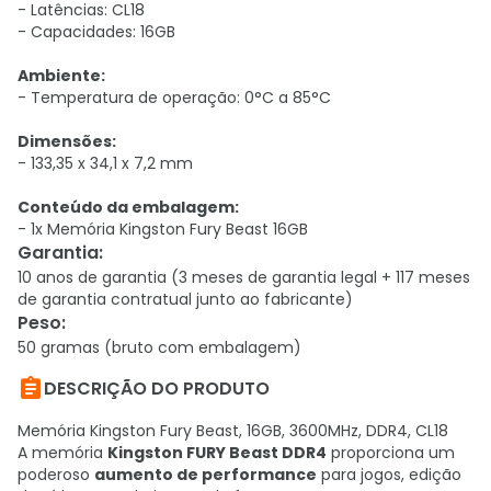
- Latências: CL18
- Capacidades: 16GB
Ambiente
:
- Temperatura de operação: 0°C a 85°C
Dimensões
:
- 133,35 x 34,1 x 7,2 mm
Conteúdo da embalagem
:
- 1x Memória Kingston Fury Beast 16GB
Garantia
:
10 anos de garantia (3 meses de garantia legal + 117 meses
de garantia contratual junto ao fabricante)
Peso
:
50 gramas (bruto com embalagem)

DESCRIÇÃO DO PRODUTO
Memória Kingston Fury Beast, 16GB, 3600MHz, DDR4, CL18
A memória
Kingston FURY Beast DDR4
proporciona um
poderoso
aumento de performance
para jogos, edição