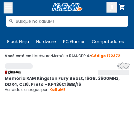



Buscar produtos


Enviar para:
Digite o CEP
Black Ninja
Hardware
PC Gamer
Computadores
P

Olá. Acesse sua conta
Você está em:
Hardware
>
Memória RAM
>
DDR 4
>
Código
172372


ENTRE

Departamentos
Memória RAM Kingston Fury Beast, 16GB, 3600MHz,
CADASTRE-SE
Cupons

DDR4, CL18, Preto - KF436C18BB/16
Vendido e entregue por:
KaBuM!
Mais Vendidos

Ativar tradutor em libras
