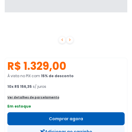


R$ 1.329,00
À vista no PIX
com
15
% de desconto
10
x
R$ 156,35
s/ juros
Ver detalhes de parcelamento
Em estoque
Comprar agora
Adicionar ao carrinho