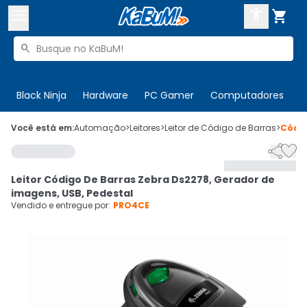



Buscar produtos


Enviar para:
Digite o CEP
Black Ninja
Hardware
PC Gamer
Computadores
P

Olá. Acesse sua conta
Você está em:
Automação
>
Leitores
>
Leitor de Código de Barras
>
Códi


ENTRE

Departamentos
Leitor Código De Barras Zebra Ds2278, Gerador de
CADASTRE-SE
Cupons

imagens, USB, Pedestal
Vendido e entregue por:
PRO4CE
Mais Vendidos

Ativar tradutor em libras
