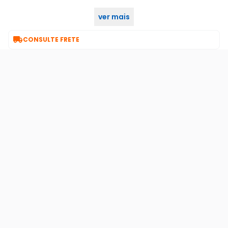
ver mais
Adquira já no KaBuM!

CONSULTE FRETE