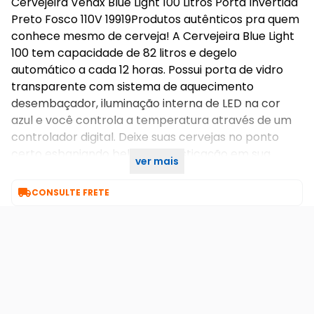
Cervejeira Venax Blue Light 100 Litros Porta Invertida
Preto Fosco 110V 19919Produtos autênticos pra quem
conhece mesmo de cerveja! A Cervejeira Blue Light
100 tem capacidade de 82 litros e degelo
automático a cada 12 horas. Possui porta de vidro
transparente com sistema de aquecimento
desembaçador, iluminação interna de LED na cor
azul e você controla a temperatura através de um
controlador digital. Deixe suas cervejas no ponto
certo esbanjando beleza e sofisticação em sua
ver mais
casa!

CONSULTE FRETE