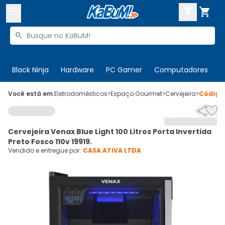



Buscar produtos


Enviar para:
Digite o CEP
Black Ninja
Hardware
PC Gamer
Computadores
P

Olá. Acesse sua conta
Você está em:
Eletrodomésticos
>
Espaço Gourmet
>
Cervejeira
>
Códig


ENTRE

Departamentos
Cervejeira Venax Blue Light 100 Litros Porta Invertida
CADASTRE-SE
Cupons

Preto Fosco 110v 19919.
Vendido e entregue por:
CASA ATIVA LTDA
Mais Vendidos

Ativar tradutor em libras
