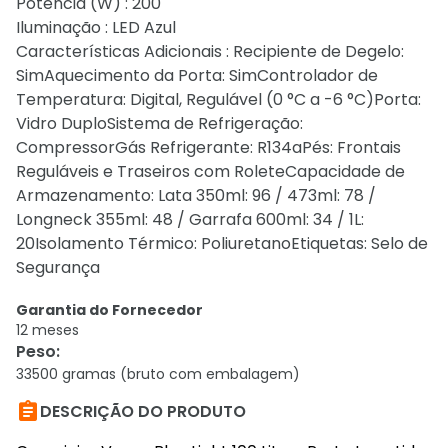
Potência (W) : 200
Iluminação : LED Azul
Características Adicionais : Recipiente de Degelo:
SimAquecimento da Porta: SimControlador de
Temperatura: Digital, Regulável (0 °C a -6 °C)Porta:
Vidro DuploSistema de Refrigeração:
CompressorGás Refrigerante: R134aPés: Frontais
Reguláveis e Traseiros com RoleteCapacidade de
Armazenamento: Lata 350ml: 96 / 473ml: 78 /
Longneck 355ml: 48 / Garrafa 600ml: 34 / 1L:
20Isolamento Térmico: PoliuretanoEtiquetas: Selo de
Segurança
Garantia do Fornecedor
12 meses
Peso
:
33500 gramas (bruto com embalagem)

DESCRIÇÃO DO PRODUTO