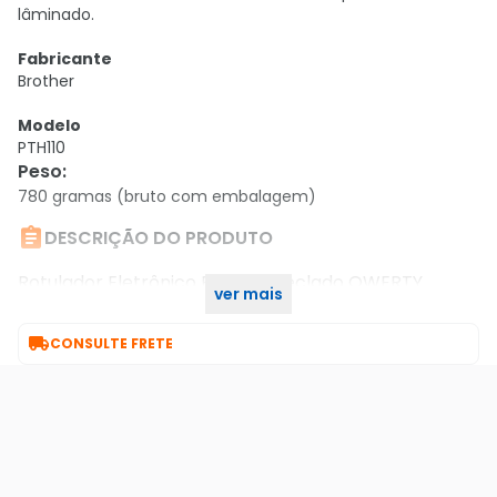
lâminado.
Fabricante
Brother
Modelo
PTH110
Peso
:
780 gramas (bruto com embalagem)

DESCRIÇÃO DO PRODUTO
Rotulador Eletrônico Brother Teclado QWERTY
ver mais
Display Gráfico 14 Molduras 15 Caracteres - PT-H110

CONSULTE FRETE