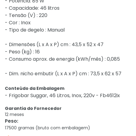
- Potência: 85 W
- Capacidade: 46 litros
- Tensão (V) : 220
- Cor : Inox
- Tipo de degelo : Manual
- Dimensões (L x A x P) cm : 43,5 x 52 x 47
- Peso (kg) : 16
- Consumo aprox. de energia (kWh/mês) : 0,085
- Dim. nicho embutir (L x A x P) cm : 73,5 x 62 x 57
Conteúdo da Embalagem
- Frigobar Suggar, 46 Litros, Inox, 220v - Fb4612ix
Garantia do Fornecedor
12 meses
Peso
:
17500 gramas (bruto com embalagem)