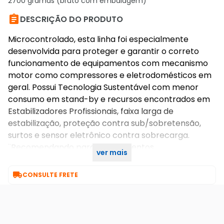
2700 gramas (bruto com embalagem)

DESCRIÇÃO DO PRODUTO
Microcontrolado, esta linha foi especialmente
desenvolvida para proteger e garantir o correto
funcionamento de equipamentos com mecanismo
motor como compressores e eletrodomésticos em
geral. Possui Tecnologia Sustentável com menor
consumo em stand-by e recursos encontrados em
Estabilizadores Profissionais, faixa larga de
estabilização, proteção contra sub/sobretensão,
surtos e sensor eletrônico contra sobrecarga.
¨Recomendando para equipamentos
ver mais
eletrodomésticos, elétricos, eletrônicos em geral¨

CONSULTE FRETE