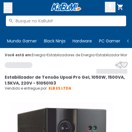



Buscar produtos


Enviar para:
Digite o CEP
Mundo Gamer
Black Ninja
Hardware
PC Gamer
C

Olá. Acesse sua conta
Você está em:
Energia
>
Estabilizadores de Energia
>
Estabilizador Mono


ENTRE

Departamentos
Estabilizador de Tensão Upsai Pro Gel, 1050W, 1500VA,
CADASTRE-SE
Cupons

1.5KVA, 220V - 51050103
Vendido e entregue por:
ELB ES LTDA
Mais Vendidos

Ativar tradutor em libras
