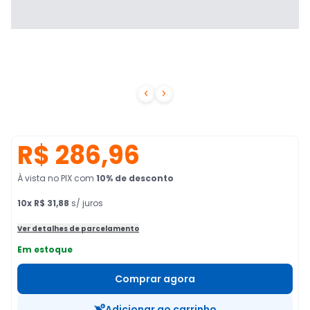


R$ 286,96
À vista no PIX
com
10
% de desconto
10
x
R$ 31,88
s/ juros
Ver detalhes de parcelamento
Em estoque
Comprar agora
Adicionar ao carrinho