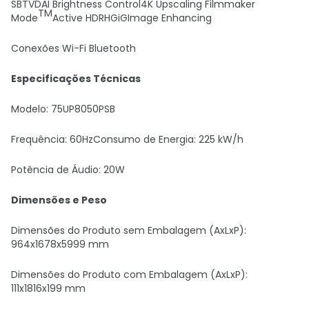
SBTVDAI Brightness Control4K Upscaling Filmmaker
TM
Mode
Active HDRHGiGImage Enhancing
Conexões Wi-Fi Bluetooth
Especificações Técnicas
Modelo: 75UP8050PSB
Frequência: 60HzConsumo de Energia: 225 kW/h
Potência de Áudio: 20W
Dimensões e Peso
Dimensões do Produto sem Embalagem (AxLxP):
964x1678x5999 mm
Dimensões do Produto com Embalagem (AxLxP):
111x1816x199 mm