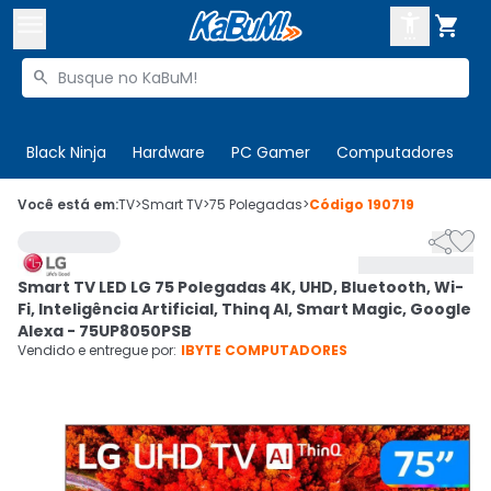



Buscar produtos


Enviar para:
Digite o CEP
Black Ninja
Hardware
PC Gamer
Computadores
P

Olá. Acesse sua conta
Você está em:
TV
>
Smart TV
>
75 Polegadas
>
Código
190719


ENTRE

Departamentos
Smart TV LED LG 75 Polegadas 4K, UHD, Bluetooth, Wi-
CADASTRE-SE
Cupons

Fi, Inteligência Artificial, Thinq AI, Smart Magic, Google
Alexa - 75UP8050PSB
Mais Vendidos

Vendido e entregue por:
IBYTE COMPUTADORES
Ativar tradutor em libras
