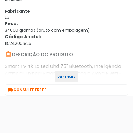
Fabricante
LG
Peso
:
34000 gramas (bruto com embalagem)
Código Anatel
:
115242001925

DESCRIÇÃO DO PRODUTO
Smart Tv 4k Lg Led Uhd 75'' Bluetooth, Inteligência
Artificial Thinqai Smart Magic Google Alexa E Wifi -
ver mais
75up8050psb

CONSULTE FRETE