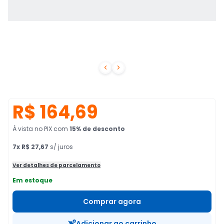


R$ 164,69
À vista no PIX
com
15
% de desconto
7
x
R$ 27,67
s/ juros
Ver detalhes de parcelamento
Em estoque
Comprar agora
Adicionar ao carrinho