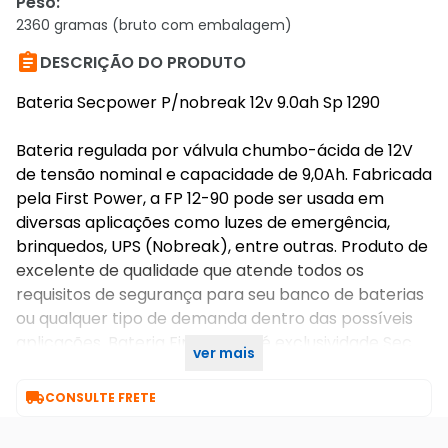
Peso
:
2360 gramas (bruto com embalagem)

DESCRIÇÃO DO PRODUTO
Bateria Secpower P/nobreak 12v 9.0ah Sp 1290
Bateria regulada por válvula chumbo-ácida de 12V
de tensão nominal e capacidade de 9,0Ah. Fabricada
pela First Power, a FP 12-90 pode ser usada em
diversas aplicações como luzes de emergência,
brinquedos, UPS (Nobreak), entre outras. Produto de
excelente de qualidade que atende todos os
requisitos de segurança para seu banco de baterias
ou qualquer tipo de demanda dentro das possíveis
aplicações. Bateria First Power é exclusividade Sec
ver mais
Power.

CONSULTE FRETE