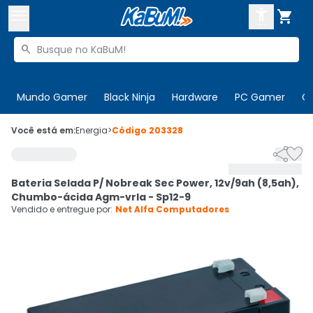



Buscar produtos


Enviar para:
Digite o CEP
Mundo Gamer
Black Ninja
Hardware
PC Gamer
C

Olá. Acesse sua conta
Você está em:
Energia
>
Código
203328


ENTRE

Departamentos
Bateria Selada P/ Nobreak Sec Power, 12v/9ah (8,5ah),
CADASTRE-SE
Cupons

Chumbo-ácida Agm-vrla - Sp12-9
Vendido e entregue por:
Net Alfa Computadores
Mais Vendidos

Ativar tradutor em libras
