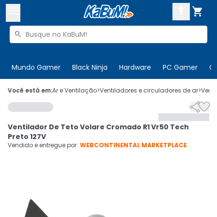



Buscar produtos


Enviar para:
Digite o CEP
Mundo Gamer
Black Ninja
Hardware
PC Gamer
C

Olá. Acesse sua conta
Você está em:
Ar e Ventilação
>
Ventiladores e circuladores de ar
>
Venti


ENTRE

Departamentos
Ventilador De Teto Volare Cromado R1 Vr50 Tech
CADASTRE-SE
Cupons

Preto 127V
Vendido e entregue por:
WEBCONTINENTAL MARKETPLACE
Mais Vendidos

Ativar tradutor em libras
