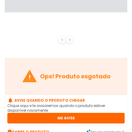



Ops! Produto esgotado

AVISE QUANDO O PRODUTO CHEGAR
Clique aqui e te avisaremos quando o produto estiver
disponível novamente
ME AVISE

SOBRE O PRODUTO
Resumo gerado por IA