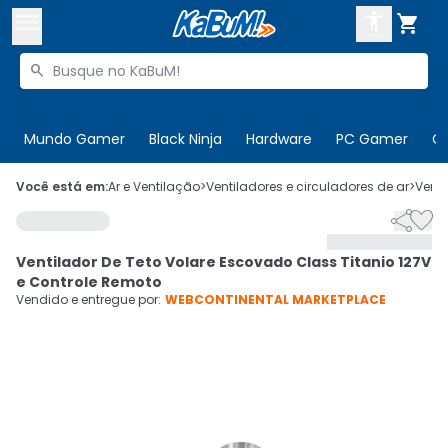



Buscar produtos


Enviar para:
Digite o CEP
Mundo Gamer
Black Ninja
Hardware
PC Gamer
C

Olá. Acesse sua conta
Você está em:
Ar e Ventilação
>
Ventiladores e circuladores de ar
>
Venti


ENTRE

Departamentos
Ventilador De Teto Volare Escovado Class Titanio 127V
CADASTRE-SE
Cupons

e Controle Remoto
Vendido e entregue por:
WEBCONTINENTAL MARKETPLACE
Mais Vendidos

Ativar tradutor em libras
