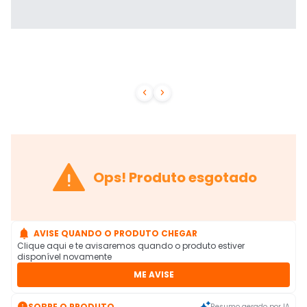



Ops! Produto esgotado

AVISE QUANDO O PRODUTO CHEGAR
Clique aqui e te avisaremos quando o produto estiver
disponível novamente
ME AVISE

SOBRE O PRODUTO
Resumo gerado por IA