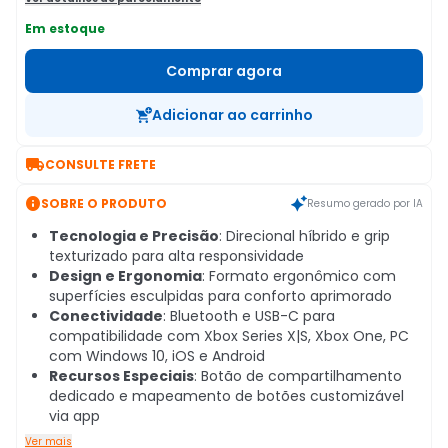
Em estoque
Comprar agora
Adicionar ao carrinho

CONSULTE FRETE

SOBRE O PRODUTO
Resumo gerado por IA
Tecnologia e Precisão
: Direcional híbrido e grip
texturizado para alta responsividade
Design e Ergonomia
: Formato ergonômico com
superfícies esculpidas para conforto aprimorado
Conectividade
: Bluetooth e USB-C para
compatibilidade com Xbox Series X|S, Xbox One, PC
com Windows 10, iOS e Android
Recursos Especiais
: Botão de compartilhamento
dedicado e mapeamento de botões customizável
via app
Ver mais