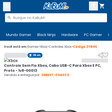



Buscar produtos


Enviar para:
Digite o CEP
Mundo Gamer
Black Ninja
Hardware
PC Gamer
C

Olá. Acesse sua conta
Você está em:
Games
>
Xbox
>
Controles Xbox
>
Código
211845


36
un.

ENTRE

Departamentos
Controle Sem Fio Xbox, Cabo USB-C Para Xbox E PC,
CADASTRE-SE
Cupons

Preto - 1v8-00013
Vendido e entregue por:
25BEST-OSASCO
Mais Vendidos

Ativar tradutor em libras
