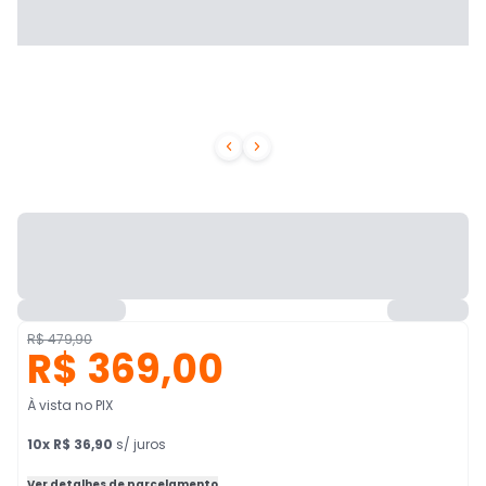


R$ 479,90
R$ 369,00
À vista no PIX
10
x
R$ 36,90
s/ juros
Ver detalhes de parcelamento