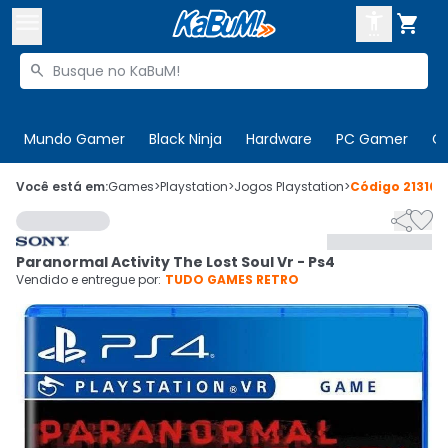



Buscar produtos


Enviar para:
Digite o CEP
Mundo Gamer
Black Ninja
Hardware
PC Gamer
C

Olá. Acesse sua conta
Você está em:
Games
>
Playstation
>
Jogos Playstation
>
Código
213105


ENTRE

Departamentos
Paranormal Activity The Lost Soul Vr - Ps4
CADASTRE-SE
Cupons

Vendido e entregue por:
TUDO GAMES RETRO
Mais Vendidos

Ativar tradutor em libras
