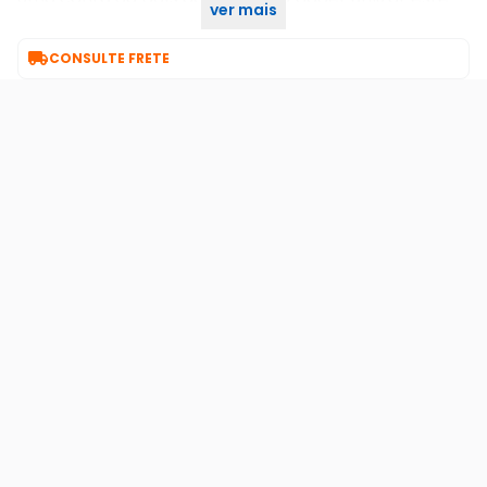
ver mais
conteúdo

CONSULTE FRETE