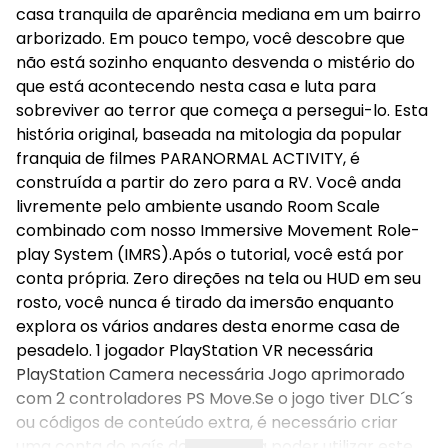
casa tranquila de aparência mediana em um bairro
arborizado. Em pouco tempo, você descobre que
não está sozinho enquanto desvenda o mistério do
que está acontecendo nesta casa e luta para
sobreviver ao terror que começa a persegui-lo. Esta
história original, baseada na mitologia da popular
franquia de filmes PARANORMAL ACTIVITY, é
construída a partir do zero para a RV. Você anda
livremente pelo ambiente usando Room Scale
combinado com nosso Immersive Movement Role-
play System (IMRS).Após o tutorial, você está por
conta própria. Zero direções na tela ou HUD em seu
rosto, você nunca é tirado da imersão enquanto
explora os vários andares desta enorme casa de
pesadelo. 1 jogador PlayStation VR necessária
PlayStation Camera necessária Jogo aprimorado
com 2 controladores PS Move.Se o jogo tiver DLC´s
ou códigos de conteúdo extra, é necessário criar
uma conta do país do jogo para poder utilizar este