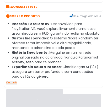

CONSULTE FRETE

SOBRE O PRODUTO
Resumo gerado por IA
Imersão Total em RV:
Desenvolvido para
PlayStation VR, você explora livremente uma casa
assombrada sem HUD, garantindo realismo absoluto.
Sustos Inesperados:
O sistema Scare Randomizer
oferece terror imprevisível e alta rejogabilidade,
mantendo a adrenalina a cada passo.
História Envolvente:
Mergulhe em um enredo
original baseado na aclamada franquia Paranormal
Activity, feito para te prender.
Experiência Adulta Intensa:
Classificação M (18+)
assegura um terror profundo e sem concessões
para os fãs do gênero.
Ver mais