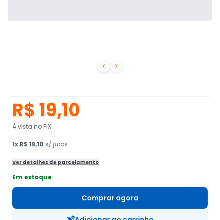


R$ 19,10
À vista no PIX
1
x
R$ 19,10
s/ juros
Ver detalhes de parcelamento
Em estoque
Comprar agora
Adicionar ao carrinho