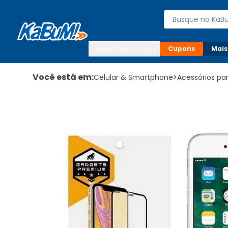
Enviar para:

Buscar produto
Digite o CEP

Departamentos
Cupons
Mais
Você está em:
Celular & Smartphone
>
Acessórios p