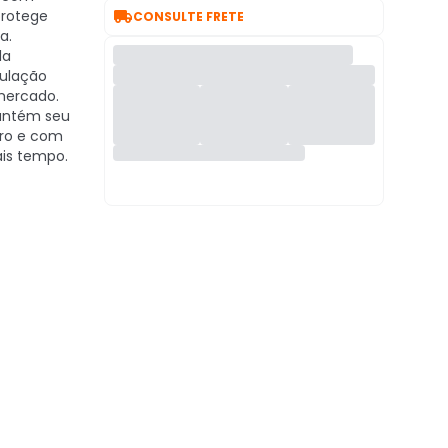

protege
CONSULTE FRETE
a.
la
ulação
 mercado.
ntém seu
uro e com
is tempo.