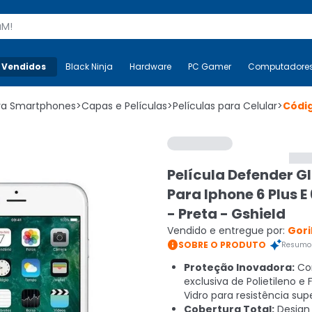
s
 Vendidos
Mais-v-
Black Ninja
Black Ninja
Hardware
Hardware
PC Gamer
PC Gamer
Computadore
Co
ara Smartphones
>
Capas e Películas
>
Películas para Celular
>
Códi
Película Defender G
Para Iphone 6 Plus E 
- Preta - Gshield
Vendido e entregue por:
Gori

SOBRE O PRODUTO
Resumo 
Proteção Inovadora:
Co
exclusiva de Polietileno e 
Vidro para resistência supe
Cobertura Total:
Design