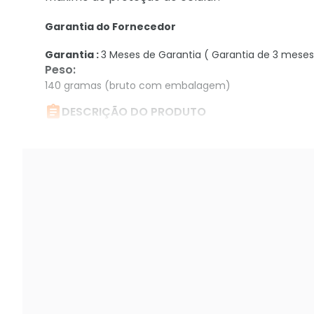
Garantia do Fornecedor
Garantia :
3 Meses de Garantia ( Garantia de 3 meses
Peso
:
140 gramas (bruto com embalagem)

DESCRIÇÃO DO PRODUTO
Película Defender Glass Para Iphone 6 Plus E 6s P