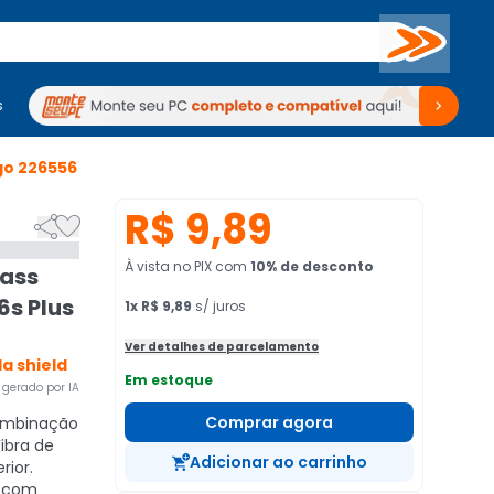
Buscar
s
mputadores
Periféricos
Periféricos
TV
Venda no KaBuM!
TV
Venda no KaBuM!
go
226556
R$ 9,89


À vista no PIX
com
10
% de desconto
lass
6s Plus
1
x
R$ 9,89
s/ juros
Ver detalhes de parcelamento
la shield
Em estoque
gerado por IA
Comprar agora
mbinação
Fibra de
Adicionar ao carrinho
rior.
 com