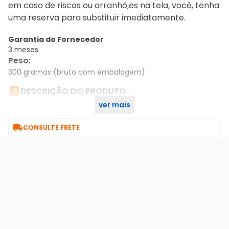
em caso de riscos ou arranhõ,es na tela, você, tenha
uma reserva para substituir imediatamente.
Garantia do Fornecedor
3 meses
Peso
:
300 gramas (bruto com embalagem)

DESCRIÇÃO DO PRODUTO
ver mais
Película De Vidro Dupla Para Iphone Se 2 - Gshield

CONSULTE FRETE