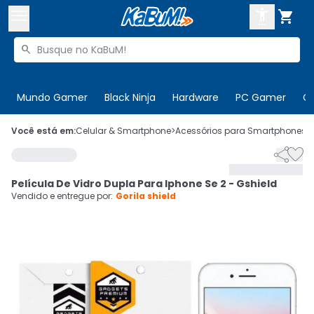



Buscar produtos


Enviar para:
Digite o CEP
Mundo Gamer
Black Ninja
Hardware
PC Gamer
C

Olá. Acesse sua conta
Você está em:
Celular & Smartphone
>
Acessórios para Smartphones
>


ENTRE

Departamentos
Película De Vidro Dupla Para Iphone Se 2 - Gshield
CADASTRE-SE
Cupons

Vendido e entregue por:
Gorila shield
Mais Vendidos

Ativar tradutor em libras
