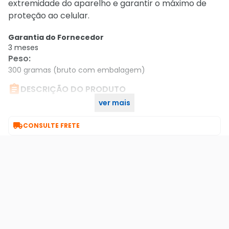
extremidade do aparelho e garantir o máximo de
proteção ao celular.
Garantia do Fornecedor
3 meses
Peso
:
300 gramas (bruto com embalagem)

DESCRIÇÃO DO PRODUTO
ver mais
Película Defender Glass Para Xiaomi Mi 9 - Gshield

CONSULTE FRETE