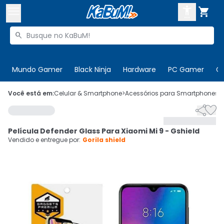



Buscar produtos


Enviar para:
Digite o CEP
Mundo Gamer
Black Ninja
Hardware
PC Gamer
C

Olá. Acesse sua conta
Você está em:
Celular & Smartphone
>
Acessórios para Smartphones
>


ENTRE

Departamentos
Película Defender Glass Para Xiaomi Mi 9 - Gshield
CADASTRE-SE
Cupons

Vendido e entregue por:
Gorila shield
Mais Vendidos

Ativar tradutor em libras
