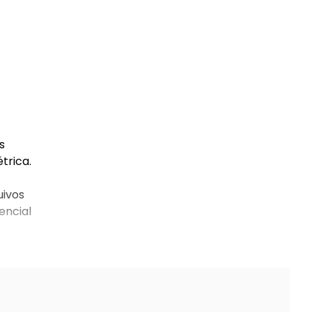
s
trica.
uivos
encial