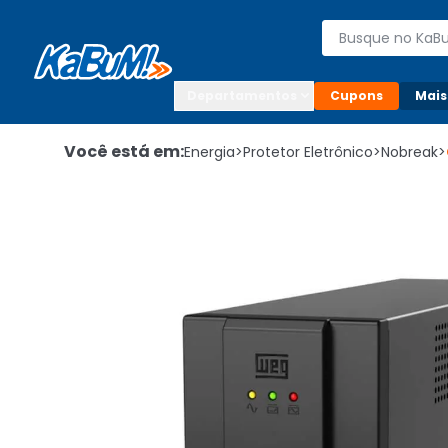
Enviar para:

Buscar produto
Digite o CEP

Departamentos
Cupons
Mais
Você está em:
Energia
>
Protetor Eletrônico
>
Nobreak
>