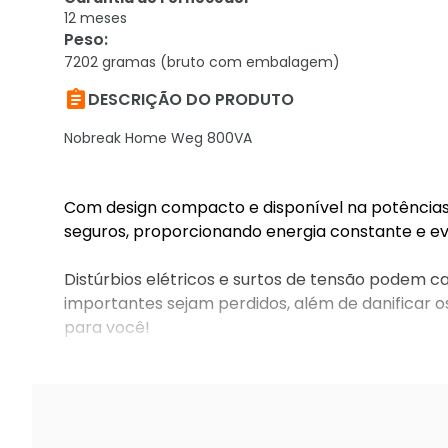
12 meses
Peso
:
7202 gramas (bruto com embalagem)

DESCRIÇÃO DO PRODUTO
Nobreak Home Weg 800VA
Com design compacto e disponível na potênci
seguros, proporcionando energia constante e evi
Distúrbios elétricos e surtos de tensão podem 
importantes sejam perdidos, além de danificar o
para você!
Compre agora no KaBuM!