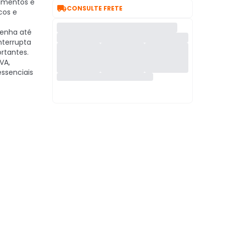
amentos e

CONSULTE FRETE
cos e
enha até
nterrupta
ortantes.
VA,
essenciais