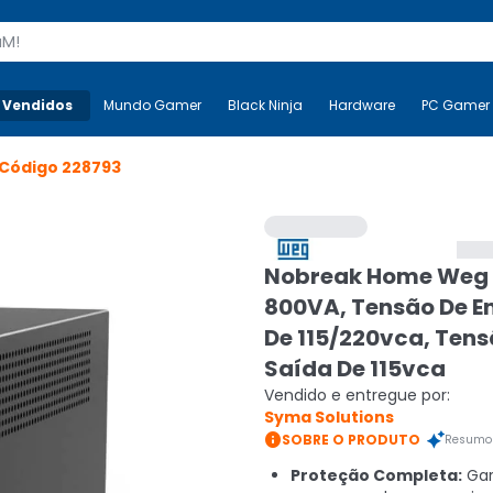
s
 Vendidos
Mais-v-
Mundo Gamer
Mundo Gamer
Black Ninja
Black Ninja
Hardware
Hardware
PC Gamer
Código
228793
Nobreak Home Weg
800VA, Tensão De E
De 115/220vca, Tens
Saída De 115vca
Vendido e entregue por:
Syma Solutions

SOBRE O PRODUTO
Resumo 
Proteção Completa:
Gar