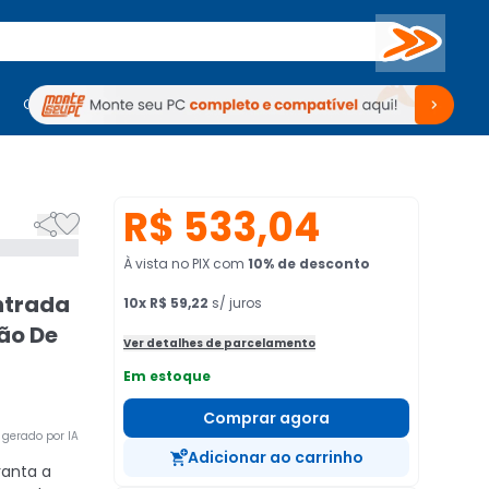
Buscar
PC Gamer
Computadores
Computadores
Periféricos
Periféricos
TV
Venda no KaBuM!
TV
Venda no KaBuM!
R$ 533,04


À vista no PIX
com
10
% de desconto
ntrada
10
x
R$ 59,22
s/ juros
ão De
Ver detalhes de parcelamento
Em estoque
Comprar agora
gerado por IA
Adicionar ao carrinho
anta a