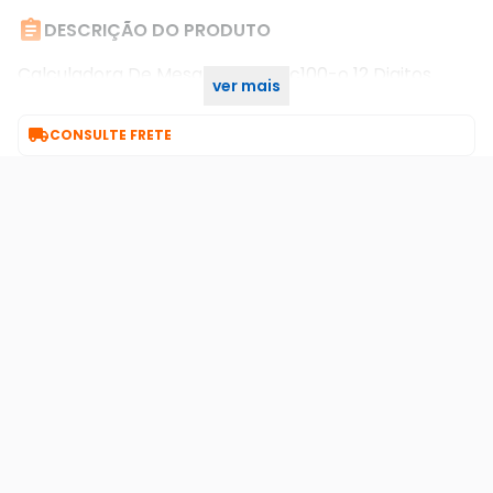

DESCRIÇÃO DO PRODUTO
Calculadora De Mesa Procalc Pc100-o 12 Digitos
ver mais
Laranja

CONSULTE FRETE