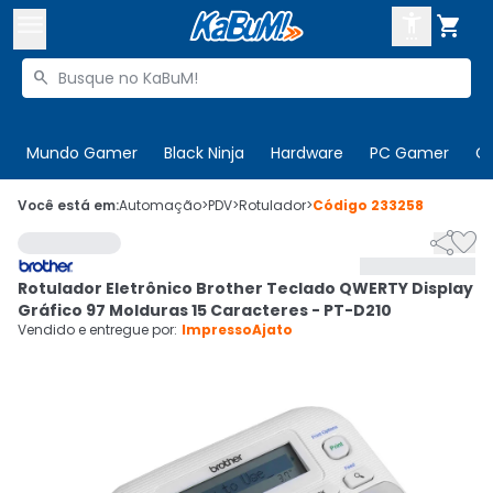



Buscar produtos


Enviar para:
Digite o CEP
Mundo Gamer
Black Ninja
Hardware
PC Gamer
C

Olá. Acesse sua conta
Você está em:
Automação
>
PDV
>
Rotulador
>
Código
233258


ENTRE

Departamentos
Rotulador Eletrônico Brother Teclado QWERTY Display
CADASTRE-SE
Cupons

Gráfico 97 Molduras 15 Caracteres - PT-D210
Vendido e entregue por:
ImpressoAjato
Mais Vendidos

Ativar tradutor em libras
