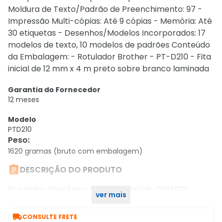
Moldura de Texto/Padrão de Preenchimento: 97 -
Impressão Multi-cópias: Até 9 cópias - Memória: Até
30 etiquetas - Desenhos/Modelos Incorporados: 17
modelos de texto, 10 modelos de padrões Conteúdo
da Embalagem: - Rotulador Brother - PT-D210 - Fita
inicial de 12 mm x 4 m preto sobre branco laminada
Garantia do Fornecedor
12 meses
Modelo
PTD210
Peso
:
1620 gramas (bruto com embalagem)

DESCRIÇÃO DO PRODUTO
Rotulador Eletrônico Brother Teclado QWERTY
ver mais
Display Gráfico 97 Molduras 15 Caracteres - PT-D210

CONSULTE FRETE