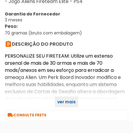
- Jogo Aliens Fireteam Elite - PS4
Garantia do Fornecedor
3 meses
Peso
:
70 gramas (bruto com embalagem)

DESCRIÇÃO DO PRODUTO
PERSONALIZE SEU FIRETEAM: Utilize um extenso
arsenal de mais de 30 armas e mais de 70
mods/anexos em seu esforço para erradicar a
ameaça Alien. Um Perk Board inovador modifica e
melhora suas habilidades, enquanto um sistema
exclusivo de Cartas de Desafio altera a abordagem
de cada missão da Campanha, oferecendo uma
ver mais
nova experiência a cada playthrough.

CONSULTE FRETE