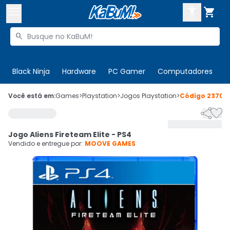



Buscar produtos


Enviar para:
Digite o CEP
Black Ninja
Hardware
PC Gamer
Computadores
P

Olá. Acesse sua conta
Você está em:
Games
>
Playstation
>
Jogos Playstation
>
Código
23703


ENTRE

Departamentos
Jogo Aliens Fireteam Elite - PS4
CADASTRE-SE
Cupons

Vendido e entregue por:
MOOVE GAMES
Mais Vendidos

Ativar tradutor em libras
