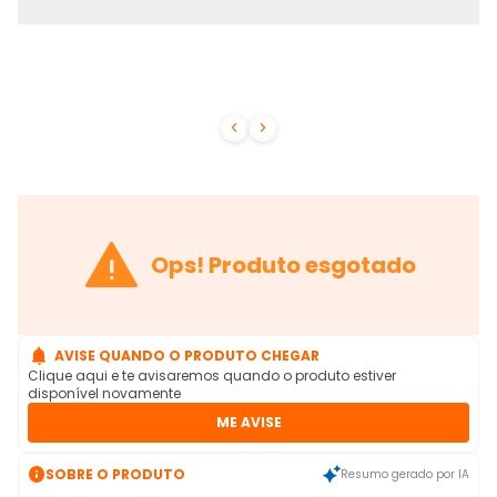



Ops! Produto esgotado

AVISE QUANDO O PRODUTO CHEGAR
Clique aqui e te avisaremos quando o produto estiver
disponível novamente
ME AVISE

SOBRE O PRODUTO
Resumo gerado por IA