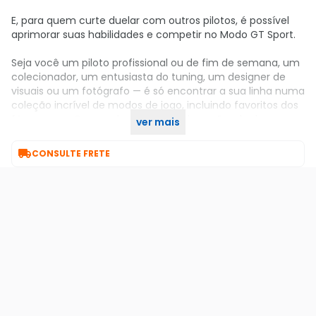
E, para quem curte duelar com outros pilotos, é possível
aprimorar suas habilidades e competir no Modo GT Sport.
Seja você um piloto profissional ou de fim de semana, um
colecionador, um entusiasta do tuning, um designer de
visuais ou um fotógrafo — é só encontrar a sua linha numa
coleção incrível de modos de jogo, incluindo favoritos dos
fãs, como a Campanha GT, o Arcade e a Escola de
ver mais
Direção.

CONSULTE FRETE