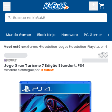



Buscar produtos


Enviar para:
Digite o CEP
Mundo Gamer
Black Ninja
Hardware
PC Gamer
C

Olá. Acesse sua conta
Você está em:
Games
>
Playstation
>
Jogos Playstation
>
Playstation 4
>
C


ENTRE

Departamentos
Jogo Gran Turismo 7 Edição Standart, PS4
CADASTRE-SE
Cupons

Vendido e entregue por:
KaBuM!
Mais Vendidos

Ativar tradutor em libras
