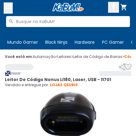



Buscar produtos


Enviar para:
Digite o CEP
Mundo Gamer
Black Ninja
Hardware
PC Gamer
C

Olá. Acesse sua conta
Você está em:
Automação
>
Leitores
>
Leitor de Código de Barras
>
Códi


ENTRE

Departamentos
Leitor De Código Nonus Li180, Laser, USB - 11701
CADASTRE-SE
Cupons

Vendido e entregue por:
LOJAS QEURIS
Mais Vendidos

Ativar tradutor em libras
