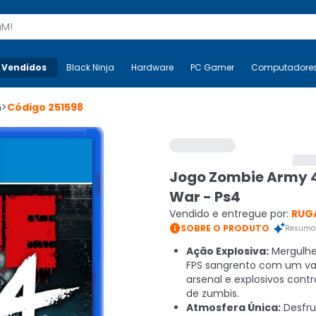
s
 Vendidos
Mais-v-
Black Ninja
Black Ninja
Hardware
Hardware
PC Gamer
PC Gamer
Computadore
Co
n
>
Código
251598
Jogo Zombie Army 4
War - Ps4
Vendido e entregue por:
RUG

SOBRE O PRODUTO
Resumo 
Ação Explosiva:
Mergulh
FPS sangrento com um va
arsenal e explosivos cont
de zumbis.
Atmosfera Única:
Desfru