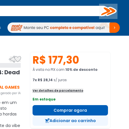
Buscar
s
mputadores
Periféricos
Periféricos
TV
Venda no KaBuM!
TV
Venda no KaBuM!
R$ 177,30


À vista no PIX
com
10
% de desconto
: Dead
7
x
R$ 28,14
s/ juros
AL GAMES
Ver detalhes de parcelamento
gerado por IA
Em estoque
e em um
sto
Comprar agora
ra hordas
Adicionar ao carrinho
te da vibe