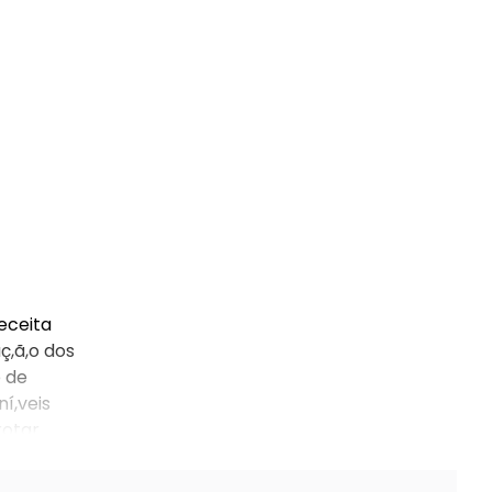
eceita
ç,ã,o dos
e de
í,veis
rotar