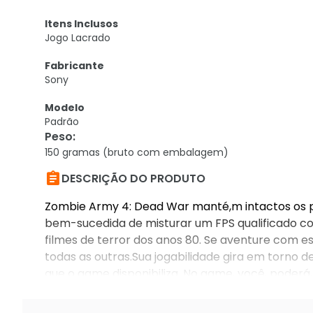
Itens Inclusos
Jogo Lacrado
Fabricante
Sony
Modelo
Padrão
Peso
:
150 gramas (bruto com embalagem)

DESCRIÇÃO DO PRODUTO
Zombie Army 4: Dead War manté,m intactos os pr
bem-sucedida de misturar um FPS qualificado co
filmes de terror dos anos 80. Se aventure com e
todas as outras.Sua jogabilidade gira em torno d
que o game disponibiliza. No game, você, poderá
todos os ameaç,adores inimigos que atravessar