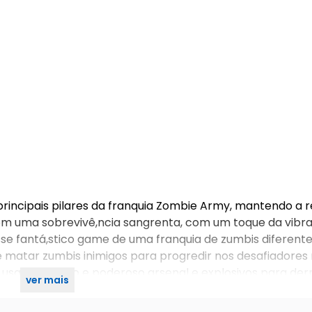
incipais pilares da franquia Zombie Army, mantendo a r
m uma sobrevivê,ncia sangrenta, com um toque da vibra
sse fantá,stico game de uma franquia de zumbis diferent
e matar zumbis inimigos para progredir nos desafiadores n
, usar um vasto e poderoso arsenal e explosivos para der
ver mais
em seu caminho.