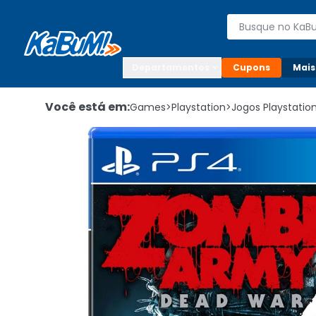
Enviar para:

Buscar produto
Digite o CEP

Departamentos
Cupons
Mais
Você está em:
Games
>
Playstation
>
Jogos Playstatio